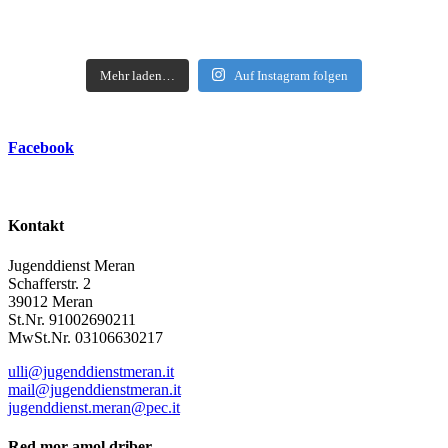
Mehr laden…
Auf Instagram folgen
Facebook
Kontakt
Jugenddienst Meran
Schafferstr. 2
39012 Meran
St.Nr. 91002690211
MwSt.Nr. 03106630217
ulli@jugenddienstmeran.it
mail@jugenddienstmeran.it
jugenddienst.meran@pec.it
Red mor amol driber