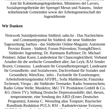
Amt für Kabinettsangelegenheiten, Ministereo del Lavoro,
Sozialsprengelbeiräte der Sprengel Meran und Naturns, bisher
teilnehmende Gemeinden sowie der Arbeitsgemeinschaft der
Jugenddienste
Wir Danken
Netzwerk Suizidprävention Südtirol; salto.bz -
Das Nachrichten-
und Communityportal für Südtirol
; die neue Südtiroler
Tageszeitung; barfuss - das Südtiroler Online-Magazin; Autonome
Provinz Bozen - Südtirol; Forum Prävention; Young&Direct;
Südtiroler Jugendring; Dr. Hartmann Raffeiner; Dr. Michael
Peintner; Julian Kuen; Landesbeirat für Chancengleichheit; Verband
Ariadne-für die seelische Gesundheit aller; Jan Leyk; RAI Sender
Bozen; Centaurus; Landesamt für Gesundheitssprengel; Landesamt
für Gesundheits- und Sozialwesen; Dachverband für Soziales und
Gesundheit; WienXtra; infes - Fachstelle für Essstörungen;
Arbeitsförderungsinstitut AFI/IPL; Sofia Mahlknecht; Franziska
Tschenett; Viropa - die Südtiroler Teemarke; Radio Sonnenschein;
Radio Grüne Welle; Musikfox; I&U TV Produktion GmbH & Co.
KG (Stern TV); Stiftung Deutsche Depressionshilfe; titel, thesen,
temperamente, eine Sendung des ARD (Erstes Deutsches
Programm); Antonia C. Wesseling alias Tonipure; Bayrischer
Rundfunk-Redaktion PULS; RSI – Radiotelevisione Svizzera;