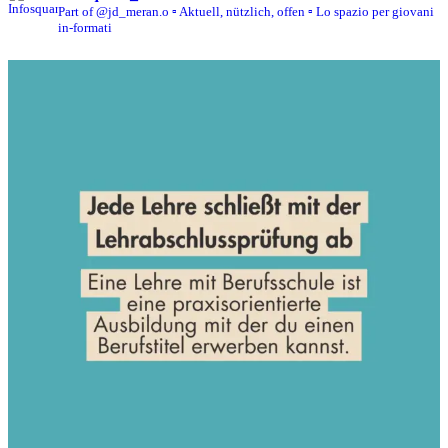
Part of @jd_meran.o
▫️ Aktuell, nützlich, offen
▫️ Lo spazio per giovani
in-formati