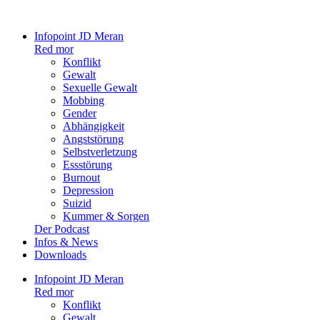
Infopoint JD Meran
Red mor
Konflikt
Gewalt
Sexuelle Gewalt
Mobbing
Gender
Abhängigkeit
Angststörung
Selbstverletzung
Essstörung
Burnout
Depression
Suizid
Kummer & Sorgen
Der Podcast
Infos & News
Downloads
Infopoint JD Meran
Red mor
Konflikt
Gewalt