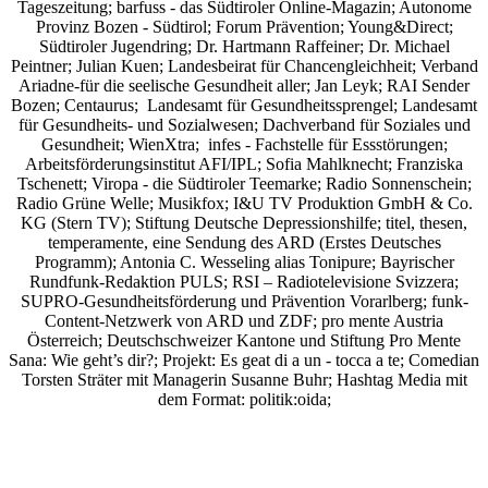
Tageszeitung; barfuss - das Südtiroler Online-Magazin; Autonome
Provinz Bozen - Südtirol; Forum Prävention; Young&Direct;
Südtiroler Jugendring; Dr. Hartmann Raffeiner; Dr. Michael
Peintner; Julian Kuen; Landesbeirat für Chancengleichheit; Verband
Ariadne-für die seelische Gesundheit aller; Jan Leyk; RAI Sender
Bozen; Centaurus; Landesamt für Gesundheitssprengel; Landesamt
für Gesundheits- und Sozialwesen; Dachverband für Soziales und
Gesundheit; WienXtra; infes - Fachstelle für Essstörungen;
Arbeitsförderungsinstitut AFI/IPL; Sofia Mahlknecht; Franziska
Tschenett; Viropa - die Südtiroler Teemarke; Radio Sonnenschein;
Radio Grüne Welle; Musikfox; I&U TV Produktion GmbH & Co.
KG (Stern TV); Stiftung Deutsche Depressionshilfe; titel, thesen,
temperamente, eine Sendung des ARD (Erstes Deutsches
Programm); Antonia C. Wesseling alias Tonipure; Bayrischer
Rundfunk-Redaktion PULS; RSI – Radiotelevisione Svizzera;
SUPRO-Gesundheitsförderung und Prävention Vorarlberg; funk-
Content-Netzwerk von ARD und ZDF; pro mente Austria
Österreich; Deutschschweizer Kantone und Stiftung Pro Mente
Sana: Wie geht’s dir?;
Projekt: Es geat di a un - tocca a te; Comedian
Torsten Sträter mit Managerin Susanne Buhr;
Hashtag Media
mit
dem Format:
politik:oida;