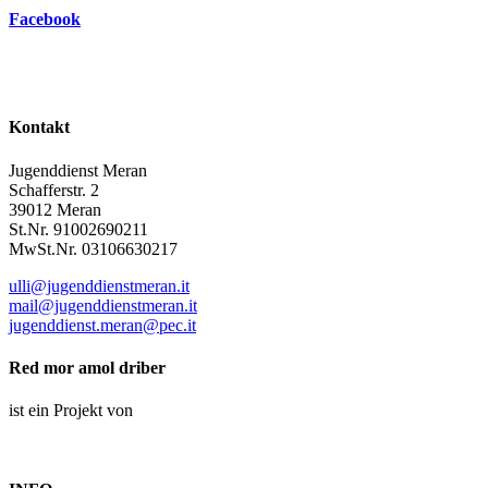
Facebook
Kontakt
Jugenddienst Meran
Schafferstr. 2
39012 Meran
St.Nr. 91002690211
MwSt.Nr. 03106630217
ulli@jugenddienstmeran.it
mail@jugenddienstmeran.it
jugenddienst.meran@pec.it
Red mor amol driber
ist ein Projekt von