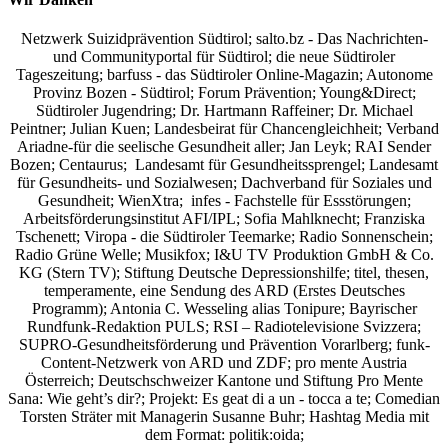
Netzwerk Suizidprävention Südtirol; salto.bz -
Das Nachrichten-
und Communityportal für Südtirol
; die neue Südtiroler
Tageszeitung; barfuss - das Südtiroler Online-Magazin; Autonome
Provinz Bozen - Südtirol; Forum Prävention; Young&Direct;
Südtiroler Jugendring; Dr. Hartmann Raffeiner; Dr. Michael
Peintner; Julian Kuen; Landesbeirat für Chancengleichheit; Verband
Ariadne-für die seelische Gesundheit aller; Jan Leyk; RAI Sender
Bozen; Centaurus; Landesamt für Gesundheitssprengel; Landesamt
für Gesundheits- und Sozialwesen; Dachverband für Soziales und
Gesundheit; WienXtra; infes - Fachstelle für Essstörungen;
Arbeitsförderungsinstitut AFI/IPL; Sofia Mahlknecht; Franziska
Tschenett; Viropa - die Südtiroler Teemarke; Radio Sonnenschein;
Radio Grüne Welle; Musikfox; I&U TV Produktion GmbH & Co.
KG (Stern TV); Stiftung Deutsche Depressionshilfe; titel, thesen,
temperamente, eine Sendung des ARD (Erstes Deutsches
Programm); Antonia C. Wesseling alias Tonipure; Bayrischer
Rundfunk-Redaktion PULS; RSI – Radiotelevisione Svizzera;
SUPRO-Gesundheitsförderung und Prävention Vorarlberg; funk-
Content-Netzwerk von ARD und ZDF; pro mente Austria
Österreich; Deutschschweizer Kantone und Stiftung Pro Mente
Sana: Wie geht’s dir?;
Projekt: Es geat di a un - tocca a te; Comedian
Torsten Sträter mit Managerin Susanne Buhr;
Hashtag Media
mit
dem Format:
politik:oida;