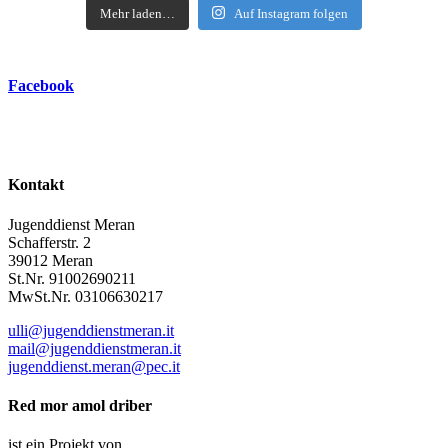
Mehr laden…
Auf Instagram folgen
Facebook
Kontakt
Jugenddienst Meran
Schafferstr. 2
39012 Meran
St.Nr. 91002690211
MwSt.Nr. 03106630217
ulli@jugenddienstmeran.it
mail@jugenddienstmeran.it
jugenddienst.meran@pec.it
Red mor amol driber
ist ein Projekt von