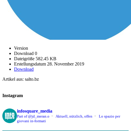
Version
Download
0
Dateigröße
582.45 KB
Erstellungsdatum
28. November 2019
Download
Artikel aus: salto.bz
Instagram
infosquare_media
Part of @jd_meran.o
Aktuell, nützlich, offen
Lo spazio per
giovani in-formati