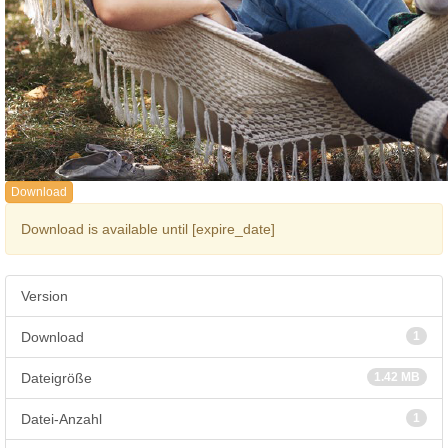
Download
Download is available until [expire_date]
Version
Download
1
Dateigröße
1.42 MB
Datei-Anzahl
1