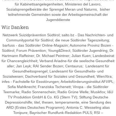
für Kabinettsangelegenheiten, Ministereo del Lavoro,
Sozialsprengelbeiräte der Sprengel Meran und Naturns, bisher
teilnehmende Gemeinden sowie der Arbeitsgemeinschaft der
Jugenddienste
Wir Danken
Netzwerk Suizidprävention Südtirol; salto.bz -
Das Nachrichten- und
Communityportal für Südtirol
; die neue Südtiroler Tageszeitung;
barfuss - das Südtiroler Online-Magazin; Autonome Provinz Bozen -
Südtirol; Forum Prävention; Young&Direct; Südtiroler Jugendring; Dr.
Hartmann Raffeiner; Dr. Michael Peintner; Julian Kuen; Landesbeirat
für Chancengleichheit; Verband Ariadne-für die seelische Gesundheit
aller; Jan Leyk; RAI Sender Bozen; Centaurus; Landesamt für
Gesundheitssprengel; Landesamt für Gesundheits- und
Sozialwesen; Dachverband für Soziales und Gesundheit; WienXtra;
infes - Fachstelle für Essstörungen; Arbeitsförderungsinstitut AFI/IPL;
Sofia Mahlknecht; Franziska Tschenett; Viropa - die Südtiroler
Teemarke; Radio Sonnenschein; Radio Grüne Welle; Musikfox; I&U
TV Produktion GmbH & Co. KG (Stern TV); Stiftung Deutsche
Depressionshilfe; titel, thesen, temperamente, eine Sendung des
ARD (Erstes Deutsches Programm); Antonia C. Wesseling alias
Tonipure; Bayrischer Rundfunk-Redaktion PULS; RSI –