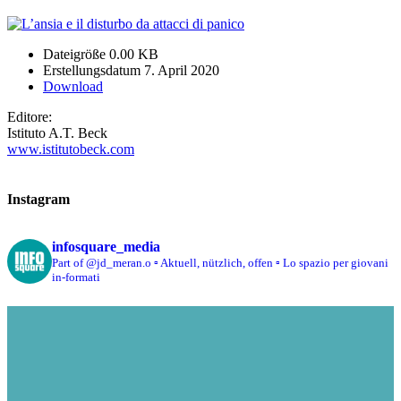
Dateigröße
0.00 KB
Erstellungsdatum
7. April 2020
Download
Editore:
Istituto A.T. Beck
www.istitutobeck.com
Instagram
infosquare_media
Part of @jd_meran.o
▫️ Aktuell, nützlich, offen
▫️ Lo spazio per giovani
in-formati