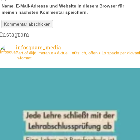
Name, E-Mail-Adresse und Website in diesem Browser für
meinen nächsten Kommentar speichern.
Instagram
infosquare_media
Part of @jd_meran.o
▫️ Aktuell, nützlich, offen
▫️ Lo spazio per giovani
in-formati