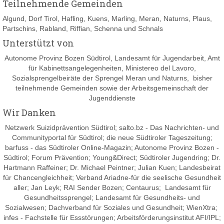
Teilnehmende Gemeinden
Algund, Dorf Tirol, Hafling, Kuens, Marling, Meran, Naturns, Plaus,
Partschins, Rabland, Riffian, Schenna und Schnals
Unterstützt von
Autonome Provinz Bozen Südtirol, Landesamt für Jugendarbeit, Amt
für Kabinettsangelegenheiten, Ministereo del Lavoro,
Sozialsprengelbeiräte der Sprengel Meran und Naturns, bisher
teilnehmende Gemeinden sowie der Arbeitsgemeinschaft der
Jugenddienste
Wir Danken
Netzwerk Suizidprävention Südtirol; salto.bz -
Das Nachrichten- und
Communityportal für Südtirol
; die neue Südtiroler Tageszeitung;
barfuss - das Südtiroler Online-Magazin; Autonome Provinz Bozen -
Südtirol; Forum Prävention; Young&Direct; Südtiroler Jugendring; Dr.
Hartmann Raffeiner; Dr. Michael Peintner; Julian Kuen; Landesbeirat
für Chancengleichheit; Verband Ariadne-für die seelische Gesundheit
aller; Jan Leyk; RAI Sender Bozen; Centaurus; Landesamt für
Gesundheitssprengel; Landesamt für Gesundheits- und
Sozialwesen; Dachverband für Soziales und Gesundheit; WienXtra;
infes - Fachstelle für Essstörungen; Arbeitsförderungsinstitut AFI/IPL;