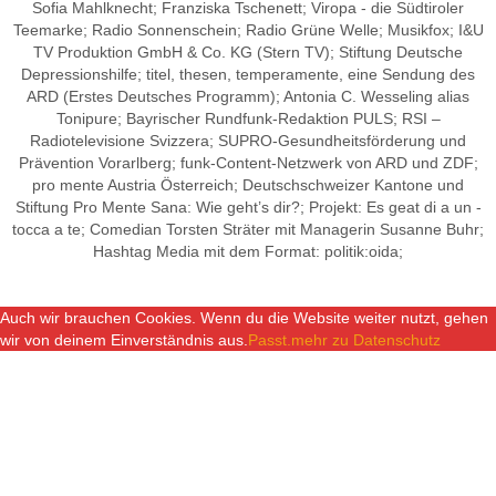
Sofia Mahlknecht; Franziska Tschenett; Viropa - die Südtiroler
Teemarke; Radio Sonnenschein; Radio Grüne Welle; Musikfox; I&U
TV Produktion GmbH & Co. KG (Stern TV); Stiftung Deutsche
Depressionshilfe; titel, thesen, temperamente, eine Sendung des
ARD (Erstes Deutsches Programm); Antonia C. Wesseling alias
Tonipure; Bayrischer Rundfunk-Redaktion PULS; RSI –
Radiotelevisione Svizzera; SUPRO-Gesundheitsförderung und
Prävention Vorarlberg; funk-
Content-Netzwerk von ARD und ZDF;
pro mente Austria Österreich; Deutschschweizer Kantone und
Stiftung Pro Mente Sana: Wie geht’s dir?;
Projekt: Es geat di a un -
tocca a te; Comedian Torsten Sträter mit Managerin Susanne Buhr;
Hashtag Media
mit dem Format:
politik:oida;
Auch wir brauchen Cookies. Wenn du die Website weiter nutzt, gehen
wir von deinem Einverständnis aus.
Passt.
mehr zu Datenschutz