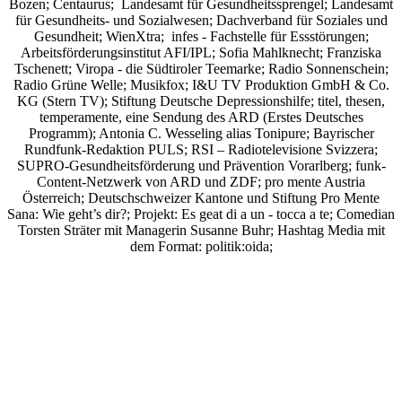
Bozen; Centaurus; Landesamt für Gesundheitssprengel; Landesamt
für Gesundheits- und Sozialwesen; Dachverband für Soziales und
Gesundheit; WienXtra; infes - Fachstelle für Essstörungen;
Arbeitsförderungsinstitut AFI/IPL; Sofia Mahlknecht; Franziska
Tschenett; Viropa - die Südtiroler Teemarke; Radio Sonnenschein;
Radio Grüne Welle; Musikfox; I&U TV Produktion GmbH & Co.
KG (Stern TV); Stiftung Deutsche Depressionshilfe; titel, thesen,
temperamente, eine Sendung des ARD (Erstes Deutsches
Programm); Antonia C. Wesseling alias Tonipure; Bayrischer
Rundfunk-Redaktion PULS; RSI – Radiotelevisione Svizzera;
SUPRO-Gesundheitsförderung und Prävention Vorarlberg; funk-
Content-Netzwerk von ARD und ZDF; pro mente Austria
Österreich; Deutschschweizer Kantone und Stiftung Pro Mente
Sana: Wie geht’s dir?;
Projekt: Es geat di a un - tocca a te; Comedian
Torsten Sträter mit Managerin Susanne Buhr;
Hashtag Media
mit
dem Format:
politik:oida;