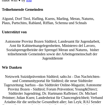
made with ♥ by
lola
Teilnehmende Gemeinden
Algund, Dorf Tirol, Hafling, Kuens, Marling, Meran, Naturns,
Plaus, Partschins, Rabland, Riffian, Schenna und Schnals
Unterstützt von
Autonome Provinz Bozen Südtirol, Landesamt für Jugendarbeit,
Amt für Kabinettsangelegenheiten, Ministereo del Lavoro,
Sozialsprengelbeiräte der Sprengel Meran und Naturns, bisher
teilnehmende Gemeinden sowie der Arbeitsgemeinschaft der
Jugenddienste
Wir Danken
Netzwerk Suizidprävention Südtirol; salto.bz -
Das Nachrichten-
und Communityportal für Südtirol
; die neue Südtiroler
Tageszeitung; barfuss - das Südtiroler Online-Magazin; Autonome
Provinz Bozen - Südtirol; Forum Prävention; Young&Direct;
Südtiroler Jugendring; Dr. Hartmann Raffeiner; Dr. Michael
Peintner; Julian Kuen; Landesbeirat für Chancengleichheit; Verband
Ariadne-für die seelische Gesundheit aller; Jan Leyk; RAI Sender