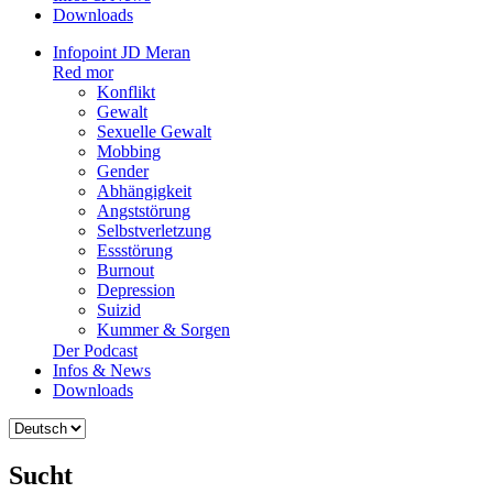
Downloads
Infopoint JD Meran
Red mor
Konflikt
Gewalt
Sexuelle Gewalt
Mobbing
Gender
Abhängigkeit
Angststörung
Selbstverletzung
Essstörung
Burnout
Depression
Suizid
Kummer & Sorgen
Der Podcast
Infos & News
Downloads
Sprache
auswählen
Sucht