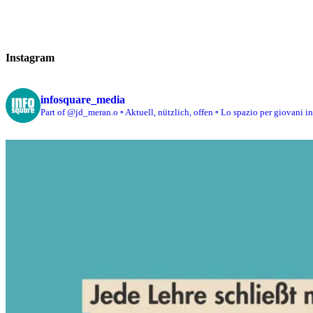
Instagram
infosquare_media
Part of @jd_meran.o
▫️ Aktuell, nützlich, offen
▫️ Lo spazio per giovani i