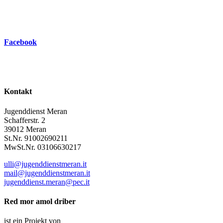
Facebook
Kontakt
Jugenddienst Meran
Schafferstr. 2
39012 Meran
St.Nr. 91002690211
MwSt.Nr. 03106630217
ulli@jugenddienstmeran.it
mail@jugenddienstmeran.it
jugenddienst.meran@pec.it
Red mor amol driber
ist ein Projekt von