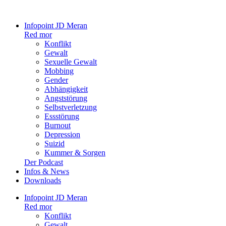
Infopoint JD Meran
Red mor
Konflikt
Gewalt
Sexuelle Gewalt
Mobbing
Gender
Abhängigkeit
Angststörung
Selbstverletzung
Essstörung
Burnout
Depression
Suizid
Kummer & Sorgen
Der Podcast
Infos & News
Downloads
Infopoint JD Meran
Red mor
Konflikt
Gewalt