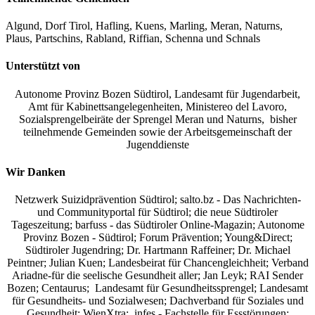
Algund, Dorf Tirol, Hafling, Kuens, Marling, Meran, Naturns,
Plaus, Partschins, Rabland, Riffian, Schenna und Schnals
Unterstützt von
Autonome Provinz Bozen Südtirol, Landesamt für Jugendarbeit,
Amt für Kabinettsangelegenheiten, Ministereo del Lavoro,
Sozialsprengelbeiräte der Sprengel Meran und Naturns, bisher
teilnehmende Gemeinden sowie der Arbeitsgemeinschaft der
Jugenddienste
Wir Danken
Netzwerk Suizidprävention Südtirol; salto.bz -
Das Nachrichten-
und Communityportal für Südtirol
; die neue Südtiroler
Tageszeitung; barfuss - das Südtiroler Online-Magazin; Autonome
Provinz Bozen - Südtirol; Forum Prävention; Young&Direct;
Südtiroler Jugendring; Dr. Hartmann Raffeiner; Dr. Michael
Peintner; Julian Kuen; Landesbeirat für Chancengleichheit; Verband
Ariadne-für die seelische Gesundheit aller; Jan Leyk; RAI Sender
Bozen; Centaurus; Landesamt für Gesundheitssprengel; Landesamt
für Gesundheits- und Sozialwesen; Dachverband für Soziales und
Gesundheit; WienXtra; infes - Fachstelle für Essstörungen;