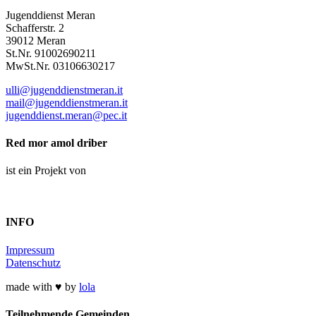
Jugenddienst Meran
Schafferstr. 2
39012 Meran
St.Nr. 91002690211
MwSt.Nr. 03106630217
ulli@jugenddienstmeran.it
mail@jugenddienstmeran.it
jugenddienst.meran@pec.it
Red mor amol driber
ist ein Projekt von
INFO
Impressum
Datenschutz
made with ♥ by
lola
Teilnehmende Gemeinden