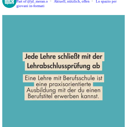
Part of @jd_meran.o
Aktuell, nützlich, offen
Lo spazio per
giovani in-formati