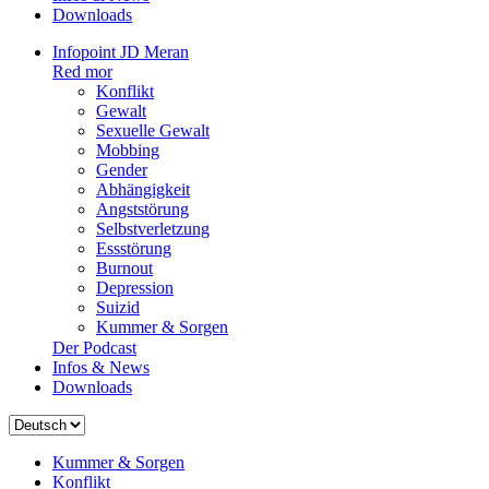
Downloads
Infopoint JD Meran
Red mor
Konflikt
Gewalt
Sexuelle Gewalt
Mobbing
Gender
Abhängigkeit
Angststörung
Selbstverletzung
Essstörung
Burnout
Depression
Suizid
Kummer & Sorgen
Der Podcast
Infos & News
Downloads
Sprache
auswählen
Kummer & Sorgen
Konflikt