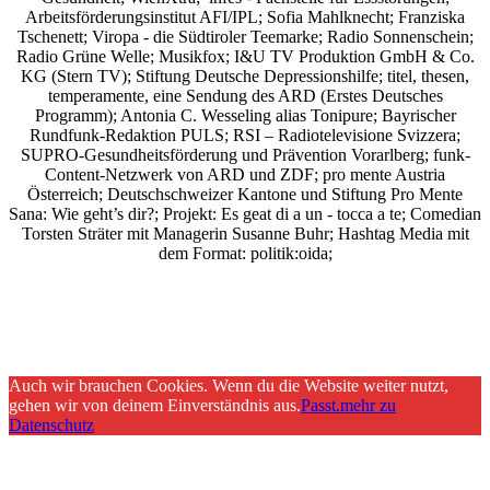
Arbeitsförderungsinstitut AFI/IPL; Sofia Mahlknecht; Franziska
Tschenett; Viropa - die Südtiroler Teemarke; Radio Sonnenschein;
Radio Grüne Welle; Musikfox; I&U TV Produktion GmbH & Co.
KG (Stern TV); Stiftung Deutsche Depressionshilfe; titel, thesen,
temperamente, eine Sendung des ARD (Erstes Deutsches
Programm); Antonia C. Wesseling alias Tonipure; Bayrischer
Rundfunk-Redaktion PULS; RSI – Radiotelevisione Svizzera;
SUPRO-Gesundheitsförderung und Prävention Vorarlberg; funk-
Content-Netzwerk von ARD und ZDF; pro mente Austria
Österreich; Deutschschweizer Kantone und Stiftung Pro Mente
Sana: Wie geht’s dir?;
Projekt: Es geat di a un - tocca a te; Comedian
Torsten Sträter mit Managerin Susanne Buhr;
Hashtag Media
mit
dem Format:
politik:oida;
Auch wir brauchen Cookies. Wenn du die Website weiter nutzt,
gehen wir von deinem Einverständnis aus.
Passt.
mehr zu
Datenschutz