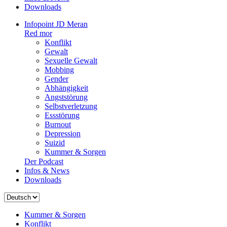
Downloads
Infopoint JD Meran
Red mor
Konflikt
Gewalt
Sexuelle Gewalt
Mobbing
Gender
Abhängigkeit
Angststörung
Selbstverletzung
Essstörung
Burnout
Depression
Suizid
Kummer & Sorgen
Der Podcast
Infos & News
Downloads
Sprache
auswählen
Kummer & Sorgen
Konflikt