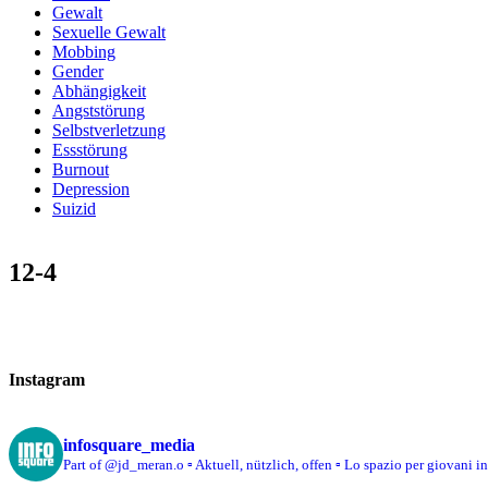
Gewalt
Sexuelle Gewalt
Mobbing
Gender
Abhängigkeit
Angststörung
Selbstverletzung
Essstörung
Burnout
Depression
Suizid
12-4
Instagram
infosquare_media
Part of @jd_meran.o
▫️ Aktuell, nützlich, offen
▫️ Lo spazio per giovani i