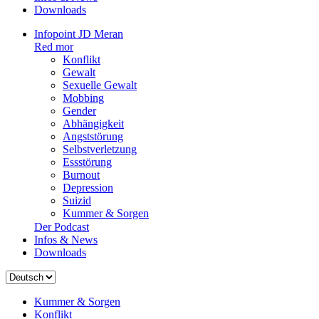
Downloads
Infopoint JD Meran
Red mor
Konflikt
Gewalt
Sexuelle Gewalt
Mobbing
Gender
Abhängigkeit
Angststörung
Selbstverletzung
Essstörung
Burnout
Depression
Suizid
Kummer & Sorgen
Der Podcast
Infos & News
Downloads
Sprache
auswählen
Kummer & Sorgen
Konflikt