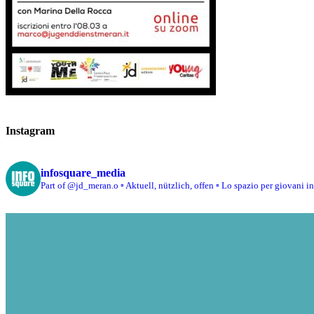
Instagram
infosquare_media
Part of @jd_meran.o
▫️ Aktuell, nützlich, offen
▫️ Lo spazio per giovani i