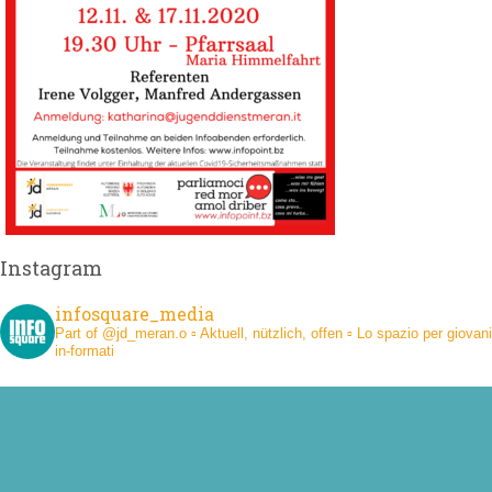
Instagram
infosquare_media
Part of @jd_meran.o
▫️ Aktuell, nützlich, offen
▫️ Lo spazio per giovani
in-formati