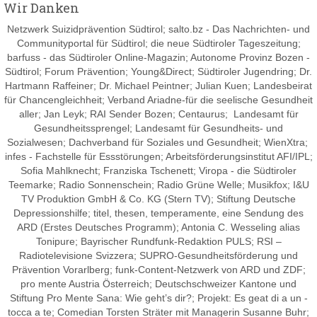
Wir Danken
Netzwerk Suizidprävention Südtirol; salto.bz -
Das Nachrichten- und
Communityportal für Südtirol
; die neue Südtiroler Tageszeitung;
barfuss - das Südtiroler Online-Magazin; Autonome Provinz Bozen -
Südtirol; Forum Prävention; Young&Direct; Südtiroler Jugendring; Dr.
Hartmann Raffeiner; Dr. Michael Peintner; Julian Kuen; Landesbeirat
für Chancengleichheit; Verband Ariadne-für die seelische Gesundheit
aller; Jan Leyk; RAI Sender Bozen; Centaurus; Landesamt für
Gesundheitssprengel; Landesamt für Gesundheits- und
Sozialwesen; Dachverband für Soziales und Gesundheit; WienXtra;
infes - Fachstelle für Essstörungen; Arbeitsförderungsinstitut AFI/IPL;
Sofia Mahlknecht; Franziska Tschenett; Viropa - die Südtiroler
Teemarke; Radio Sonnenschein; Radio Grüne Welle; Musikfox; I&U
TV Produktion GmbH & Co. KG (Stern TV); Stiftung Deutsche
Depressionshilfe; titel, thesen, temperamente, eine Sendung des
ARD (Erstes Deutsches Programm); Antonia C. Wesseling alias
Tonipure; Bayrischer Rundfunk-Redaktion PULS; RSI –
Radiotelevisione Svizzera; SUPRO-Gesundheitsförderung und
Prävention Vorarlberg; funk-
Content-Netzwerk von ARD und ZDF;
pro mente Austria Österreich; Deutschschweizer Kantone und
Stiftung Pro Mente Sana: Wie geht’s dir?;
Projekt: Es geat di a un -
tocca a te; Comedian Torsten Sträter mit Managerin Susanne Buhr;