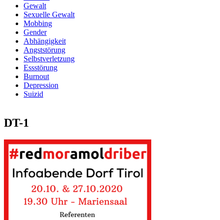
Gewalt
Sexuelle Gewalt
Mobbing
Gender
Abhängigkeit
Angststörung
Selbstverletzung
Essstörung
Burnout
Depression
Suizid
DT-1