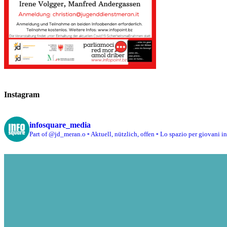
Instagram
infosquare_media
Part of @jd_meran.o
▫️ Aktuell, nützlich, offen
▫️ Lo spazio per giovani i