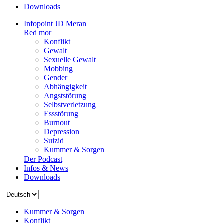
Downloads
Infopoint JD Meran
Red mor
Konflikt
Gewalt
Sexuelle Gewalt
Mobbing
Gender
Abhängigkeit
Angststörung
Selbstverletzung
Essstörung
Burnout
Depression
Suizid
Kummer & Sorgen
Der Podcast
Infos & News
Downloads
Sprache
auswählen
Kummer & Sorgen
Konflikt