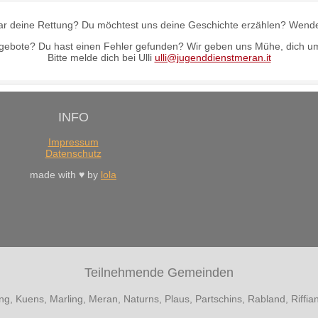
s war deine Rettung? Du möchtest uns deine Geschichte erzählen? Wen
sangebote? Du hast einen Fehler gefunden? Wir geben uns Mühe, dich um
Bitte melde dich bei Ulli
ulli@jugenddienstmeran.it
INFO
Impressum
Datenschutz
made with ♥ by
lola
Teilnehmende Gemeinden
ling, Kuens, Marling, Meran, Naturns, Plaus, Partschins, Rabland, Riff