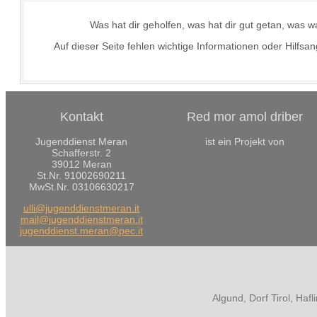
Was hat dir geholfen, was hat dir gut getan, wa
Auf dieser Seite fehlen wichtige Informationen oder Hilf
Kontakt
Red mor amol driber
Jugenddienst Meran
ist ein Projekt von
Schafferstr. 2
39012 Meran
St.Nr. 91002690211
MwSt.Nr. 03106630217
ulli@jugenddienstmeran.it
mail@jugenddienstmeran.it
jugenddienst.meran@pec.it
Algund, Dorf Tirol, Haf