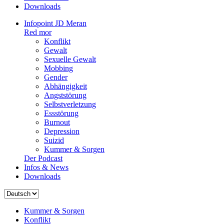
Downloads
Infopoint JD Meran
Red mor
Konflikt
Gewalt
Sexuelle Gewalt
Mobbing
Gender
Abhängigkeit
Angststörung
Selbstverletzung
Essstörung
Burnout
Depression
Suizid
Kummer & Sorgen
Der Podcast
Infos & News
Downloads
Sprache
auswählen
Kummer & Sorgen
Konflikt