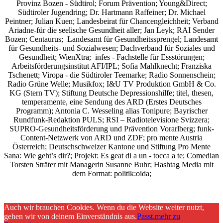
Provinz Bozen - Südtirol; Forum Prävention; Young&Direct;
Südtiroler Jugendring; Dr. Hartmann Raffeiner; Dr. Michael
Peintner; Julian Kuen; Landesbeirat für Chancengleichheit; Verband
Ariadne-für die seelische Gesundheit aller; Jan Leyk; RAI Sender
Bozen; Centaurus; Landesamt für Gesundheitssprengel; Landesamt
für Gesundheits- und Sozialwesen; Dachverband für Soziales und
Gesundheit; WienXtra; infes - Fachstelle für Essstörungen;
Arbeitsförderungsinstitut AFI/IPL; Sofia Mahlknecht; Franziska
Tschenett; Viropa - die Südtiroler Teemarke; Radio Sonnenschein;
Radio Grüne Welle; Musikfox; I&U TV Produktion GmbH & Co.
KG (Stern TV); Stiftung Deutsche Depressionshilfe; titel, thesen,
temperamente, eine Sendung des ARD (Erstes Deutsches
Programm); Antonia C. Wesseling alias Tonipure; Bayrischer
Rundfunk-Redaktion PULS; RSI – Radiotelevisione Svizzera;
SUPRO-Gesundheitsförderung und Prävention Vorarlberg; funk-
Content-Netzwerk von ARD und ZDF; pro mente Austria
Österreich; Deutschschweizer Kantone und Stiftung Pro Mente
Sana: Wie geht’s dir?;
Projekt: Es geat di a un - tocca a te; Comedian
Torsten Sträter mit Managerin Susanne Buhr;
Hashtag Media
mit
dem Format:
politik:oida;
Auch wir brauchen Cookies. Wenn du die Website weiter nutzt,
gehen wir von deinem Einverständnis aus.
Passt.
mehr zu