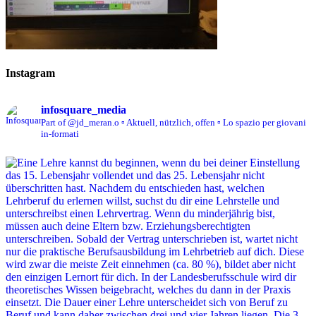
Instagram
infosquare_media
Part of @jd_meran.o
▫️ Aktuell, nützlich, offen
▫️ Lo spazio per giovani
in-formati