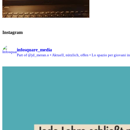
Instagram
infosquare_media
Part of @jd_meran.o
▫️ Aktuell, nützlich, offen
▫️ Lo spazio per giovani i