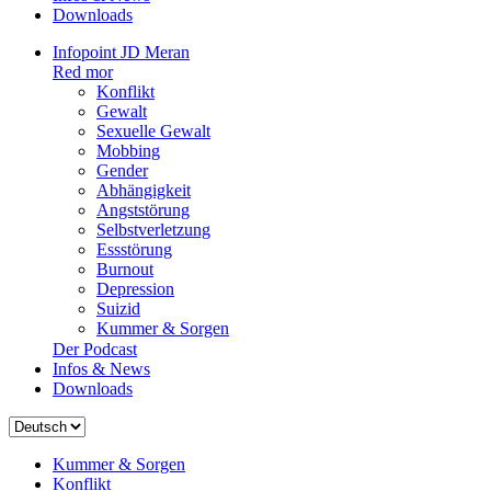
Downloads
Infopoint JD Meran
Red mor
Konflikt
Gewalt
Sexuelle Gewalt
Mobbing
Gender
Abhängigkeit
Angststörung
Selbstverletzung
Essstörung
Burnout
Depression
Suizid
Kummer & Sorgen
Der Podcast
Infos & News
Downloads
Sprache
auswählen
Kummer & Sorgen
Konflikt