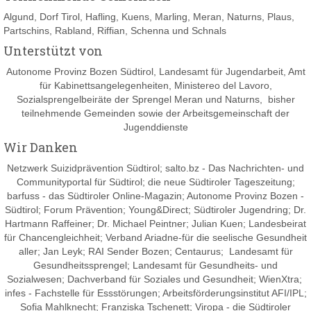
Algund, Dorf Tirol, Hafling, Kuens, Marling, Meran, Naturns, Plaus,
Partschins, Rabland, Riffian, Schenna und Schnals
Unterstützt von
Autonome Provinz Bozen Südtirol, Landesamt für Jugendarbeit, Amt
für Kabinettsangelegenheiten, Ministereo del Lavoro,
Sozialsprengelbeiräte der Sprengel Meran und Naturns, bisher
teilnehmende Gemeinden sowie der Arbeitsgemeinschaft der
Jugenddienste
Wir Danken
Netzwerk Suizidprävention Südtirol; salto.bz -
Das Nachrichten- und
Communityportal für Südtirol
; die neue Südtiroler Tageszeitung;
barfuss - das Südtiroler Online-Magazin; Autonome Provinz Bozen -
Südtirol; Forum Prävention; Young&Direct; Südtiroler Jugendring; Dr.
Hartmann Raffeiner; Dr. Michael Peintner; Julian Kuen; Landesbeirat
für Chancengleichheit; Verband Ariadne-für die seelische Gesundheit
aller; Jan Leyk; RAI Sender Bozen; Centaurus; Landesamt für
Gesundheitssprengel; Landesamt für Gesundheits- und
Sozialwesen; Dachverband für Soziales und Gesundheit; WienXtra;
infes - Fachstelle für Essstörungen; Arbeitsförderungsinstitut AFI/IPL;
Sofia Mahlknecht; Franziska Tschenett; Viropa - die Südtiroler