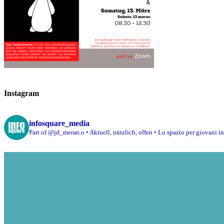
Instagram
infosquare_media
Part of @jd_meran.o
▫️ Aktuell, nützlich, offen
▫️ Lo spazio per giovani i