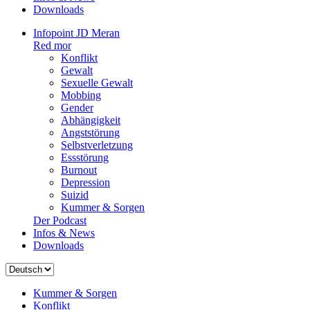
Downloads
Infopoint JD Meran
Red mor
Konflikt
Gewalt
Sexuelle Gewalt
Mobbing
Gender
Abhängigkeit
Angststörung
Selbstverletzung
Essstörung
Burnout
Depression
Suizid
Kummer & Sorgen
Der Podcast
Infos & News
Downloads
Sprache
auswählen
Kummer & Sorgen
Konflikt