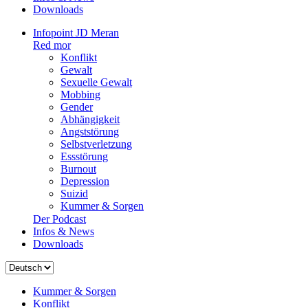
Downloads
Infopoint JD Meran
Red mor
Konflikt
Gewalt
Sexuelle Gewalt
Mobbing
Gender
Abhängigkeit
Angststörung
Selbstverletzung
Essstörung
Burnout
Depression
Suizid
Kummer & Sorgen
Der Podcast
Infos & News
Downloads
Sprache
auswählen
Kummer & Sorgen
Konflikt