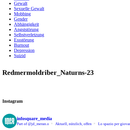
Gewalt
Sexuelle Gewalt
Mobbing
Gender
Abhängigkeit
Angststörung
Selbstverletzung
Essstörung
Burnout
Depression
Suizid
Redmermoldriber_Naturns-23
Instagram
infosquare_media
Part of @jd_meran.o
Aktuell, nützlich, offen
Lo spazio per giovan