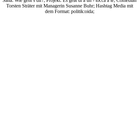
Sana: Wie geht’s dir?;
Projekt: Es geat di a un - tocca a te; Comedian
Torsten Sträter mit Managerin Susanne Buhr;
Hashtag Media
mit
dem Format:
politik:oida;