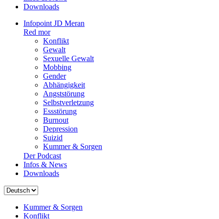
Downloads
Infopoint JD Meran
Red mor
Konflikt
Gewalt
Sexuelle Gewalt
Mobbing
Gender
Abhängigkeit
Angststörung
Selbstverletzung
Essstörung
Burnout
Depression
Suizid
Kummer & Sorgen
Der Podcast
Infos & News
Downloads
Sprache
auswählen
Kummer & Sorgen
Konflikt