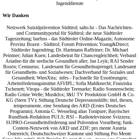
Jugenddienste
Wir Danken
Netzwerk Suizidprävention Südtirol; salto.bz -
Das Nachrichten-
und Communityportal für Südtirol
; die neue Südtiroler
Tageszeitung; barfuss - das Südtiroler Online-Magazin; Autonome
Provinz Bozen - Südtirol; Forum Prävention; Young&Direct;
Südtiroler Jugendring; Dr. Hartmann Raffeiner; Dr. Michael
Peintner; Julian Kuen; Landesbeirat für Chancengleichheit; Verband
Ariadne-für die seelische Gesundheit aller; Jan Leyk; RAI Sender
Bozen; Centaurus; Landesamt für Gesundheitssprengel; Landesamt
für Gesundheits- und Sozialwesen; Dachverband für Soziales und
Gesundheit; WienXtra; infes - Fachstelle für Essstörungen;
Arbeitsförderungsinstitut AFI/IPL; Sofia Mahlknecht; Franziska
Tschenett; Viropa - die Südtiroler Teemarke; Radio Sonnenschein;
Radio Grüne Welle; Musikfox; I&U TV Produktion GmbH & Co.
KG (Stern TV); Stiftung Deutsche Depressionshilfe; titel, thesen,
temperamente, eine Sendung des ARD (Erstes Deutsches
Programm); Antonia C. Wesseling alias Tonipure; Bayrischer
Rundfunk-Redaktion PULS; RSI – Radiotelevisione Svizzera;
SUPRO-Gesundheitsförderung und Prävention Vorarlberg; funk-
Content-Netzwerk von ARD und ZDF; pro mente Austria
Österreich; Deutschschweizer Kantone und Stiftung Pro Mente