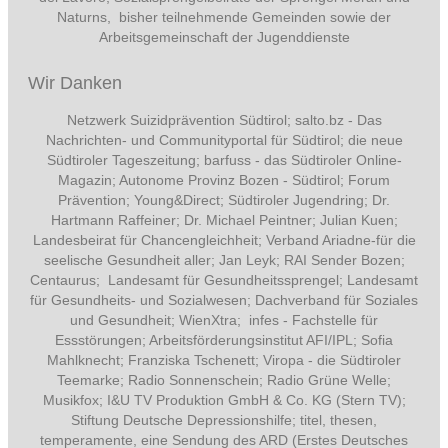
Naturns, bisher teilnehmende Gemeinden sowie der
Arbeitsgemeinschaft der Jugenddienste
Wir Danken
Netzwerk Suizidprävention Südtirol; salto.bz -
Das
Nachrichten- und Communityportal für Südtirol
; die neue
Südtiroler Tageszeitung; barfuss - das Südtiroler Online-
Magazin; Autonome Provinz Bozen - Südtirol; Forum
Prävention; Young&Direct; Südtiroler Jugendring; Dr.
Hartmann Raffeiner; Dr. Michael Peintner; Julian Kuen;
Landesbeirat für Chancengleichheit; Verband Ariadne-für die
seelische Gesundheit aller; Jan Leyk; RAI Sender Bozen;
Centaurus; Landesamt für Gesundheitssprengel; Landesamt
für Gesundheits- und Sozialwesen; Dachverband für Soziales
und Gesundheit; WienXtra; infes - Fachstelle für
Essstörungen; Arbeitsförderungsinstitut AFI/IPL; Sofia
Mahlknecht; Franziska Tschenett; Viropa - die Südtiroler
Teemarke; Radio Sonnenschein; Radio Grüne Welle;
Musikfox; I&U TV Produktion GmbH & Co. KG (Stern TV);
Stiftung Deutsche Depressionshilfe; titel, thesen,
temperamente, eine Sendung des ARD (Erstes Deutsches