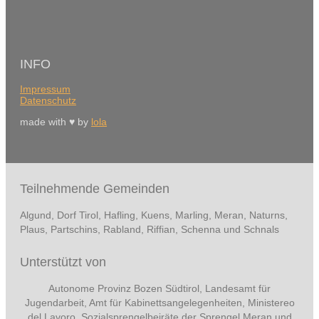
INFO
Impressum
Datenschutz
made with ♥ by
lola
Teilnehmende Gemeinden
Algund, Dorf Tirol, Hafling, Kuens, Marling, Meran, Naturns,
Plaus, Partschins, Rabland, Riffian, Schenna und Schnals
Unterstützt von
Autonome Provinz Bozen Südtirol, Landesamt für
Jugendarbeit, Amt für Kabinettsangelegenheiten, Ministereo
del Lavoro, Sozialsprengelbeiräte der Sprengel Meran und