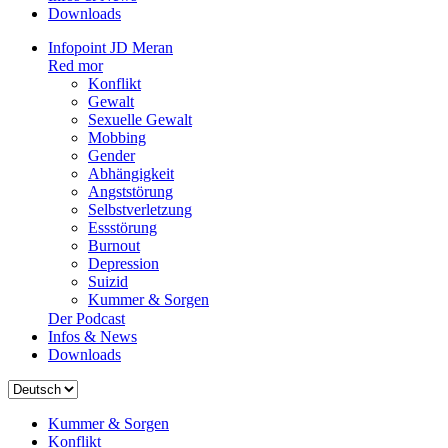
Downloads
Infopoint JD Meran
Red mor
Konflikt
Gewalt
Sexuelle Gewalt
Mobbing
Gender
Abhängigkeit
Angststörung
Selbstverletzung
Essstörung
Burnout
Depression
Suizid
Kummer & Sorgen
Der Podcast
Infos & News
Downloads
Sprache
auswählen
Kummer & Sorgen
Konflikt