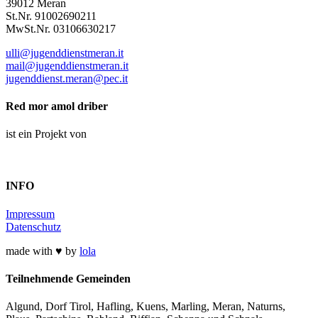
39012 Meran
St.Nr. 91002690211
MwSt.Nr. 03106630217
ulli@jugenddienstmeran.it
mail@jugenddienstmeran.it
jugenddienst.meran@pec.it
Red mor amol driber
ist ein Projekt von
INFO
Impressum
Datenschutz
made with ♥ by
lola
Teilnehmende Gemeinden
Algund, Dorf Tirol, Hafling, Kuens, Marling, Meran, Naturns,