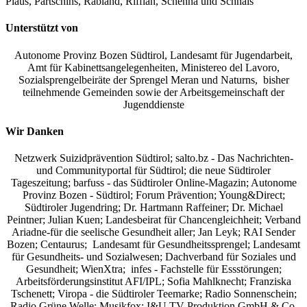
Plaus, Partschins, Rabland, Riffian, Schenna und Schnals
Unterstützt von
Autonome Provinz Bozen Südtirol, Landesamt für Jugendarbeit,
Amt für Kabinettsangelegenheiten, Ministereo del Lavoro,
Sozialsprengelbeiräte der Sprengel Meran und Naturns, bisher
teilnehmende Gemeinden sowie der Arbeitsgemeinschaft der
Jugenddienste
Wir Danken
Netzwerk Suizidprävention Südtirol; salto.bz -
Das Nachrichten-
und Communityportal für Südtirol
; die neue Südtiroler
Tageszeitung; barfuss - das Südtiroler Online-Magazin; Autonome
Provinz Bozen - Südtirol; Forum Prävention; Young&Direct;
Südtiroler Jugendring; Dr. Hartmann Raffeiner; Dr. Michael
Peintner; Julian Kuen; Landesbeirat für Chancengleichheit; Verband
Ariadne-für die seelische Gesundheit aller; Jan Leyk; RAI Sender
Bozen; Centaurus; Landesamt für Gesundheitssprengel; Landesamt
für Gesundheits- und Sozialwesen; Dachverband für Soziales und
Gesundheit; WienXtra; infes - Fachstelle für Essstörungen;
Arbeitsförderungsinstitut AFI/IPL; Sofia Mahlknecht; Franziska
Tschenett; Viropa - die Südtiroler Teemarke; Radio Sonnenschein;
Radio Grüne Welle; Musikfox; I&U TV Produktion GmbH & Co.