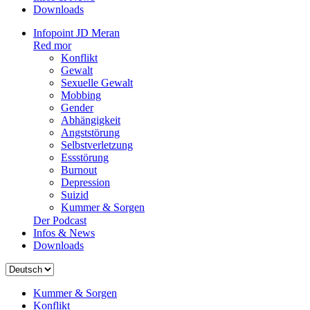
Downloads
Infopoint JD Meran
Red mor
Konflikt
Gewalt
Sexuelle Gewalt
Mobbing
Gender
Abhängigkeit
Angststörung
Selbstverletzung
Essstörung
Burnout
Depression
Suizid
Kummer & Sorgen
Der Podcast
Infos & News
Downloads
Sprache
auswählen
Kummer & Sorgen
Konflikt