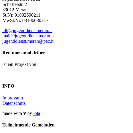
Schafferstr. 2
39012 Meran
St.Nr. 91002690211
MwSt.Nr. 03106630217
ulli@jugenddienstmeran.it
mail@jugenddienstmeran.it
jugenddienst.meran@pec.it
Red mor amol driber
ist ein Projekt von
INFO
Impressum
Datenschutz
made with ♥ by
lola
Teilnehmende Gemeinden