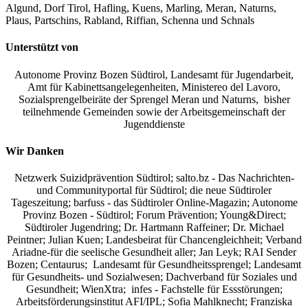
Algund, Dorf Tirol, Hafling, Kuens, Marling, Meran, Naturns,
Plaus, Partschins, Rabland, Riffian, Schenna und Schnals
Unterstützt von
Autonome Provinz Bozen Südtirol, Landesamt für Jugendarbeit,
Amt für Kabinettsangelegenheiten, Ministereo del Lavoro,
Sozialsprengelbeiräte der Sprengel Meran und Naturns, bisher
teilnehmende Gemeinden sowie der Arbeitsgemeinschaft der
Jugenddienste
Wir Danken
Netzwerk Suizidprävention Südtirol; salto.bz -
Das Nachrichten-
und Communityportal für Südtirol
; die neue Südtiroler
Tageszeitung; barfuss - das Südtiroler Online-Magazin; Autonome
Provinz Bozen - Südtirol; Forum Prävention; Young&Direct;
Südtiroler Jugendring; Dr. Hartmann Raffeiner; Dr. Michael
Peintner; Julian Kuen; Landesbeirat für Chancengleichheit; Verband
Ariadne-für die seelische Gesundheit aller; Jan Leyk; RAI Sender
Bozen; Centaurus; Landesamt für Gesundheitssprengel; Landesamt
für Gesundheits- und Sozialwesen; Dachverband für Soziales und
Gesundheit; WienXtra; infes - Fachstelle für Essstörungen;
Arbeitsförderungsinstitut AFI/IPL; Sofia Mahlknecht; Franziska