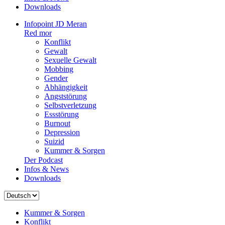
Downloads
Infopoint JD Meran
Red mor
Konflikt
Gewalt
Sexuelle Gewalt
Mobbing
Gender
Abhängigkeit
Angststörung
Selbstverletzung
Essstörung
Burnout
Depression
Suizid
Kummer & Sorgen
Der Podcast
Infos & News
Downloads
Sprache
auswählen
Kummer & Sorgen
Konflikt