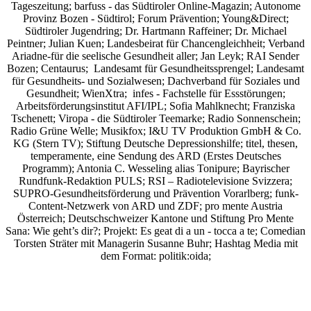
Tageszeitung; barfuss - das Südtiroler Online-Magazin; Autonome
Provinz Bozen - Südtirol; Forum Prävention; Young&Direct;
Südtiroler Jugendring; Dr. Hartmann Raffeiner; Dr. Michael
Peintner; Julian Kuen; Landesbeirat für Chancengleichheit; Verband
Ariadne-für die seelische Gesundheit aller; Jan Leyk; RAI Sender
Bozen; Centaurus; Landesamt für Gesundheitssprengel; Landesamt
für Gesundheits- und Sozialwesen; Dachverband für Soziales und
Gesundheit; WienXtra; infes - Fachstelle für Essstörungen;
Arbeitsförderungsinstitut AFI/IPL; Sofia Mahlknecht; Franziska
Tschenett; Viropa - die Südtiroler Teemarke; Radio Sonnenschein;
Radio Grüne Welle; Musikfox; I&U TV Produktion GmbH & Co.
KG (Stern TV); Stiftung Deutsche Depressionshilfe; titel, thesen,
temperamente, eine Sendung des ARD (Erstes Deutsches
Programm); Antonia C. Wesseling alias Tonipure; Bayrischer
Rundfunk-Redaktion PULS; RSI – Radiotelevisione Svizzera;
SUPRO-Gesundheitsförderung und Prävention Vorarlberg; funk-
Content-Netzwerk von ARD und ZDF; pro mente Austria
Österreich; Deutschschweizer Kantone und Stiftung Pro Mente
Sana: Wie geht’s dir?;
Projekt: Es geat di a un - tocca a te; Comedian
Torsten Sträter mit Managerin Susanne Buhr;
Hashtag Media
mit
dem Format:
politik:oida;