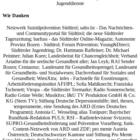
Jugenddienste
Wir Danken
Netzwerk Suizidprävention Südtirol; salto.bz -
Das Nachrichten-
und Communityportal für Südtirol
; die neue Südtiroler
Tageszeitung; barfuss - das Südtiroler Online-Magazin; Autonome
Provinz Bozen - Südtirol; Forum Prävention; Young&Direct;
Südtiroler Jugendring; Dr. Hartmann Raffeiner; Dr. Michael
Peintner; Julian Kuen; Landesbeirat für Chancengleichheit; Verband
Ariadne-für die seelische Gesundheit aller; Jan Leyk; RAI Sender
Bozen; Centaurus; Landesamt für Gesundheitssprengel; Landesamt
für Gesundheits- und Sozialwesen; Dachverband für Soziales und
Gesundheit; WienXtra; infes - Fachstelle für Essstörungen;
Arbeitsförderungsinstitut AFI/IPL; Sofia Mahlknecht; Franziska
Tschenett; Viropa - die Südtiroler Teemarke; Radio Sonnenschein;
Radio Grüne Welle; Musikfox; I&U TV Produktion GmbH & Co.
KG (Stern TV); Stiftung Deutsche Depressionshilfe; titel, thesen,
temperamente, eine Sendung des ARD (Erstes Deutsches
Programm); Antonia C. Wesseling alias Tonipure; Bayrischer
Rundfunk-Redaktion PULS; RSI – Radiotelevisione Svizzera;
SUPRO-Gesundheitsförderung und Prävention Vorarlberg; funk-
Content-Netzwerk von ARD und ZDF; pro mente Austria
Österreich; Deutschschweizer Kantone und Stiftung Pro Mente