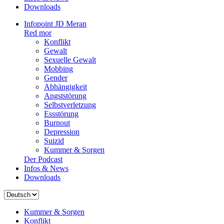
Downloads
Infopoint JD Meran
Red mor
Konflikt
Gewalt
Sexuelle Gewalt
Mobbing
Gender
Abhängigkeit
Angststörung
Selbstverletzung
Essstörung
Burnout
Depression
Suizid
Kummer & Sorgen
Der Podcast
Infos & News
Downloads
Sprache
auswählen
Kummer & Sorgen
Konflikt