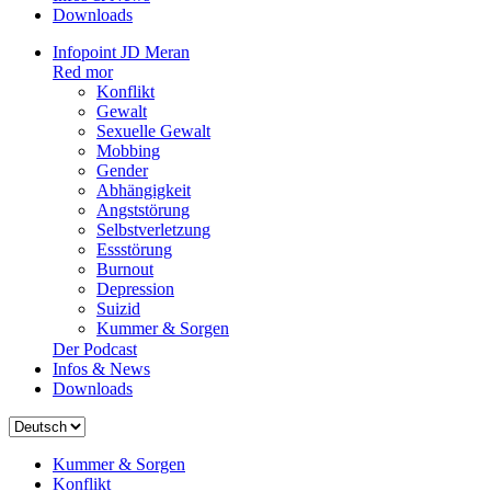
Downloads
Infopoint JD Meran
Red mor
Konflikt
Gewalt
Sexuelle Gewalt
Mobbing
Gender
Abhängigkeit
Angststörung
Selbstverletzung
Essstörung
Burnout
Depression
Suizid
Kummer & Sorgen
Der Podcast
Infos & News
Downloads
Sprache
auswählen
Kummer & Sorgen
Konflikt