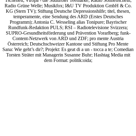
Tschenett; Viropa - die Südtiroler Teemarke; Radio Sonnenschein;
Radio Grüne Welle; Musikfox; I&U TV Produktion GmbH & Co.
KG (Stern TV); Stiftung Deutsche Depressionshilfe; titel, thesen,
temperamente, eine Sendung des ARD (Erstes Deutsches
Programm); Antonia C. Wesseling alias Tonipure; Bayrischer
Rundfunk-Redaktion PULS; RSI – Radiotelevisione Svizzera;
SUPRO-Gesundheitsförderung und Prävention Vorarlberg; funk-
Content-Netzwerk von ARD und ZDF; pro mente Austria
Österreich; Deutschschweizer Kantone und Stiftung Pro Mente
Sana: Wie geht’s dir?;
Projekt: Es geat di a un - tocca a te; Comedian
Torsten Sträter mit Managerin Susanne Buhr;
Hashtag Media
mit
dem Format:
politik:oida;