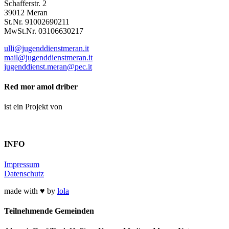
Schafferstr. 2
39012 Meran
St.Nr. 91002690211
MwSt.Nr. 03106630217
ulli@jugenddienstmeran.it
mail@jugenddienstmeran.it
jugenddienst.meran@pec.it
Red mor amol driber
ist ein Projekt von
INFO
Impressum
Datenschutz
made with ♥ by
lola
Teilnehmende Gemeinden