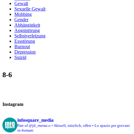
Gewalt
Sexuelle Gewalt
Mobbing
Gender
Abhängigkeit
Angststörung
Selbstverletzung
Essstörung
Burnout
Depression
Suizid
8-6
Instagram
infosquare_media
Part of @jd_meran.o
▫️ Aktuell, nützlich, offen
▫️ Lo spazio per giovani
in-formati