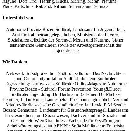
Algund, Dorf Tirol, Hafling, Kuens, Marling, Meran, Naturns,
Plaus, Partschins, Rabland, Riffian, Schenna und Schnals
Unterstützt von
Autonome Provinz Bozen Südtirol, Landesamt für Jugendarbeit,
Amt für Kabinettsangelegenheiten, Ministereo del Lavoro,
Sozialsprengelbeiräte der Sprengel Meran und Naturns, bisher
teilnehmende Gemeinden sowie der Arbeitsgemeinschaft der
Jugenddienste
Wir Danken
Netzwerk Suizidprävention Südtirol; salto.bz -
Das Nachrichten-
und Communityportal für Südtirol
; die neue Südtiroler
Tageszeitung; barfuss - das Südtiroler Online-Magazin; Autonome
Provinz Bozen - Südtirol; Forum Prävention; Young&Direct;
Südtiroler Jugendring; Dr. Hartmann Raffeiner; Dr. Michael
Peintner; Julian Kuen; Landesbeirat für Chancengleichheit; Verband
Ariadne-für die seelische Gesundheit aller; Jan Leyk; RAI Sender
Bozen; Centaurus; Landesamt für Gesundheitssprengel; Landesamt
für Gesundheits- und Sozialwesen; Dachverband für Soziales und
Gesundheit; WienXtra; infes - Fachstelle für Essstörungen;
Arbeitsförderungsinstitut AFI/IPL; Sofia Mahlknecht; Franziska