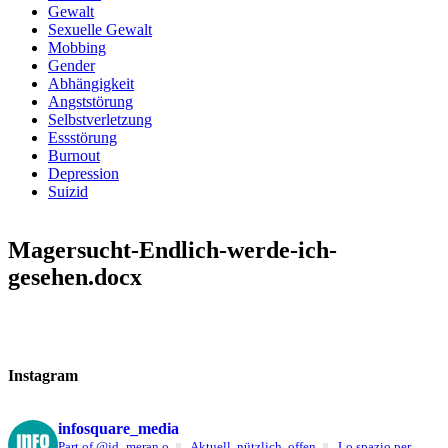
Gewalt
Sexuelle Gewalt
Mobbing
Gender
Abhängigkeit
Angststörung
Selbstverletzung
Essstörung
Burnout
Depression
Suizid
Magersucht-Endlich-werde-ich-
gesehen.docx
Instagram
infosquare_media
Part of @jd_meran.o
Aktuell, nützlich, offen
Lo spazio per