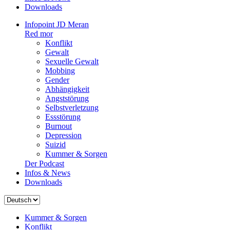
Downloads
Infopoint JD Meran
Red mor
Konflikt
Gewalt
Sexuelle Gewalt
Mobbing
Gender
Abhängigkeit
Angststörung
Selbstverletzung
Essstörung
Burnout
Depression
Suizid
Kummer & Sorgen
Der Podcast
Infos & News
Downloads
Sprache
auswählen
Kummer & Sorgen
Konflikt