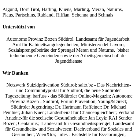
Algund, Dorf Tirol, Hafling, Kuens, Marling, Meran, Naturns,
Plaus, Partschins, Rabland, Riffian, Schenna und Schnals
Unterstützt von
Autonome Provinz Bozen Südtirol, Landesamt für Jugendarbeit,
Amt für Kabinettsangelegenheiten, Ministereo del Lavoro,
Sozialsprengelbeiräte der Sprengel Meran und Naturns, bisher
teilnehmende Gemeinden sowie der Arbeitsgemeinschaft der
Jugenddienste
Wir Danken
Netzwerk Suizidprävention Südtirol; salto.bz -
Das Nachrichten-
und Communityportal für Südtirol
; die neue Südtiroler
Tageszeitung; barfuss - das Südtiroler Online-Magazin; Autonome
Provinz Bozen - Südtirol; Forum Prävention; Young&Direct;
Südtiroler Jugendring; Dr. Hartmann Raffeiner; Dr. Michael
Peintner; Julian Kuen; Landesbeirat für Chancengleichheit; Verband
Ariadne-für die seelische Gesundheit aller; Jan Leyk; RAI Sender
Bozen; Centaurus; Landesamt für Gesundheitssprengel; Landesamt
für Gesundheits- und Sozialwesen; Dachverband für Soziales und
Gesundheit; WienXtra; infes - Fachstelle für Essstörungen;