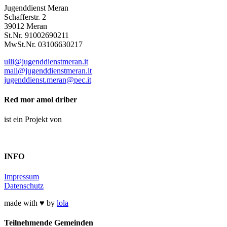
Jugenddienst Meran
Schafferstr. 2
39012 Meran
St.Nr. 91002690211
MwSt.Nr. 03106630217
ulli@jugenddienstmeran.it
mail@jugenddienstmeran.it
jugenddienst.meran@pec.it
Red mor amol driber
ist ein Projekt von
INFO
Impressum
Datenschutz
made with ♥ by
lola
Teilnehmende Gemeinden