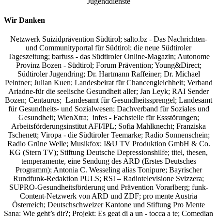
Jugenddienste
Wir Danken
Netzwerk Suizidprävention Südtirol; salto.bz -
Das Nachrichten-
und Communityportal für Südtirol
; die neue Südtiroler
Tageszeitung; barfuss - das Südtiroler Online-Magazin; Autonome
Provinz Bozen - Südtirol; Forum Prävention; Young&Direct;
Südtiroler Jugendring; Dr. Hartmann Raffeiner; Dr. Michael
Peintner; Julian Kuen; Landesbeirat für Chancengleichheit; Verband
Ariadne-für die seelische Gesundheit aller; Jan Leyk; RAI Sender
Bozen; Centaurus; Landesamt für Gesundheitssprengel; Landesamt
für Gesundheits- und Sozialwesen; Dachverband für Soziales und
Gesundheit; WienXtra; infes - Fachstelle für Essstörungen;
Arbeitsförderungsinstitut AFI/IPL; Sofia Mahlknecht; Franziska
Tschenett; Viropa - die Südtiroler Teemarke; Radio Sonnenschein;
Radio Grüne Welle; Musikfox; I&U TV Produktion GmbH & Co.
KG (Stern TV); Stiftung Deutsche Depressionshilfe; titel, thesen,
temperamente, eine Sendung des ARD (Erstes Deutsches
Programm); Antonia C. Wesseling alias Tonipure; Bayrischer
Rundfunk-Redaktion PULS; RSI – Radiotelevisione Svizzera;
SUPRO-Gesundheitsförderung und Prävention Vorarlberg; funk-
Content-Netzwerk von ARD und ZDF; pro mente Austria
Österreich; Deutschschweizer Kantone und Stiftung Pro Mente
Sana: Wie geht’s dir?;
Projekt: Es geat di a un - tocca a te; Comedian