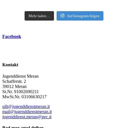
Mehr laden…
Auf Instagram folgen
Facebook
Kontakt
Jugenddienst Meran
Schafferstr. 2
39012 Meran
St.Nr. 91002690211
MwSt.Nr. 03106630217
ulli@jugenddienstmeran.it
mail@jugenddienstmeran.it
jugenddienst.meran@pec.it
Red mor amol driber