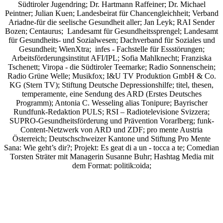
Südtiroler Jugendring; Dr. Hartmann Raffeiner; Dr. Michael
Peintner; Julian Kuen; Landesbeirat für Chancengleichheit; Verband
Ariadne-für die seelische Gesundheit aller; Jan Leyk; RAI Sender
Bozen; Centaurus; Landesamt für Gesundheitssprengel; Landesamt
für Gesundheits- und Sozialwesen; Dachverband für Soziales und
Gesundheit; WienXtra; infes - Fachstelle für Essstörungen;
Arbeitsförderungsinstitut AFI/IPL; Sofia Mahlknecht; Franziska
Tschenett; Viropa - die Südtiroler Teemarke; Radio Sonnenschein;
Radio Grüne Welle; Musikfox; I&U TV Produktion GmbH & Co.
KG (Stern TV); Stiftung Deutsche Depressionshilfe; titel, thesen,
temperamente, eine Sendung des ARD (Erstes Deutsches
Programm); Antonia C. Wesseling alias Tonipure; Bayrischer
Rundfunk-Redaktion PULS; RSI – Radiotelevisione Svizzera;
SUPRO-Gesundheitsförderung und Prävention Vorarlberg; funk-
Content-Netzwerk von ARD und ZDF; pro mente Austria
Österreich; Deutschschweizer Kantone und Stiftung Pro Mente
Sana: Wie geht’s dir?;
Projekt: Es geat di a un - tocca a te; Comedian
Torsten Sträter mit Managerin Susanne Buhr;
Hashtag Media
mit
dem Format:
politik:oida;