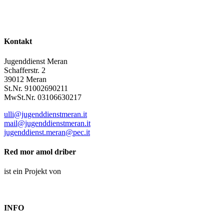
Kontakt
Jugenddienst Meran
Schafferstr. 2
39012 Meran
St.Nr. 91002690211
MwSt.Nr. 03106630217
ulli@jugenddienstmeran.it
mail@jugenddienstmeran.it
jugenddienst.meran@pec.it
Red mor amol driber
ist ein Projekt von
INFO