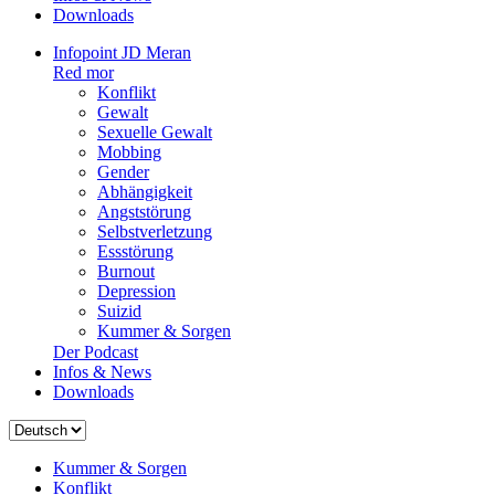
Downloads
Infopoint JD Meran
Red mor
Konflikt
Gewalt
Sexuelle Gewalt
Mobbing
Gender
Abhängigkeit
Angststörung
Selbstverletzung
Essstörung
Burnout
Depression
Suizid
Kummer & Sorgen
Der Podcast
Infos & News
Downloads
Sprache
auswählen
Kummer & Sorgen
Konflikt