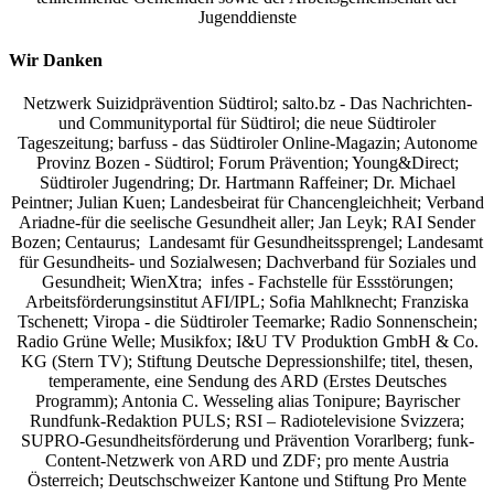
Jugenddienste
Wir Danken
Netzwerk Suizidprävention Südtirol; salto.bz -
Das Nachrichten-
und Communityportal für Südtirol
; die neue Südtiroler
Tageszeitung; barfuss - das Südtiroler Online-Magazin; Autonome
Provinz Bozen - Südtirol; Forum Prävention; Young&Direct;
Südtiroler Jugendring; Dr. Hartmann Raffeiner; Dr. Michael
Peintner; Julian Kuen; Landesbeirat für Chancengleichheit; Verband
Ariadne-für die seelische Gesundheit aller; Jan Leyk; RAI Sender
Bozen; Centaurus; Landesamt für Gesundheitssprengel; Landesamt
für Gesundheits- und Sozialwesen; Dachverband für Soziales und
Gesundheit; WienXtra; infes - Fachstelle für Essstörungen;
Arbeitsförderungsinstitut AFI/IPL; Sofia Mahlknecht; Franziska
Tschenett; Viropa - die Südtiroler Teemarke; Radio Sonnenschein;
Radio Grüne Welle; Musikfox; I&U TV Produktion GmbH & Co.
KG (Stern TV); Stiftung Deutsche Depressionshilfe; titel, thesen,
temperamente, eine Sendung des ARD (Erstes Deutsches
Programm); Antonia C. Wesseling alias Tonipure; Bayrischer
Rundfunk-Redaktion PULS; RSI – Radiotelevisione Svizzera;
SUPRO-Gesundheitsförderung und Prävention Vorarlberg; funk-
Content-Netzwerk von ARD und ZDF; pro mente Austria
Österreich; Deutschschweizer Kantone und Stiftung Pro Mente