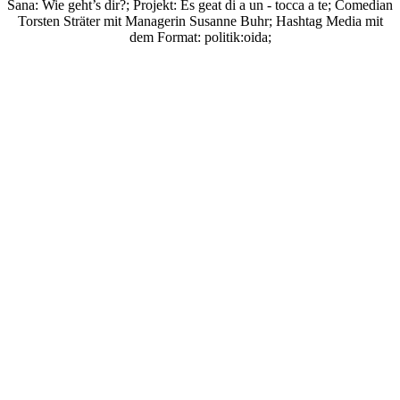
Sana: Wie geht’s dir?;
Projekt: Es geat di a un - tocca a te; Comedian
Torsten Sträter mit Managerin Susanne Buhr;
Hashtag Media
mit
dem Format:
politik:oida;