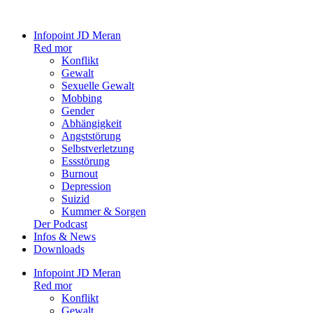
Infopoint JD Meran
Red mor
Konflikt
Gewalt
Sexuelle Gewalt
Mobbing
Gender
Abhängigkeit
Angststörung
Selbstverletzung
Essstörung
Burnout
Depression
Suizid
Kummer & Sorgen
Der Podcast
Infos & News
Downloads
Infopoint JD Meran
Red mor
Konflikt
Gewalt