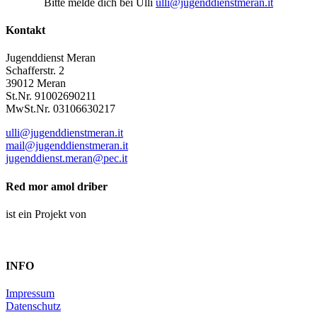
Bitte melde dich bei Ulli
ulli@jugenddienstmeran.it
Kontakt
Jugenddienst Meran
Schafferstr. 2
39012 Meran
St.Nr. 91002690211
MwSt.Nr. 03106630217
ulli@jugenddienstmeran.it
mail@jugenddienstmeran.it
jugenddienst.meran@pec.it
Red mor amol driber
ist ein Projekt von
INFO
Impressum
Datenschutz