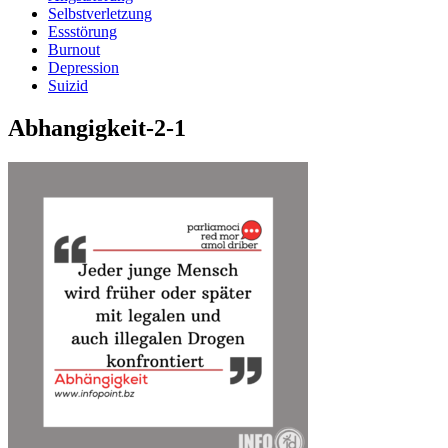
Selbstverletzung
Essstörung
Burnout
Depression
Suizid
Abhangigkeit-2-1