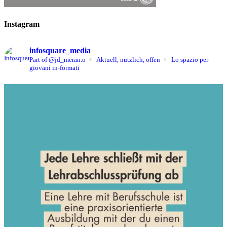
Instagram
infosquare_media
Part of @jd_meran.o
Aktuell, nützlich, offen
Lo spazio per
giovani in-formati