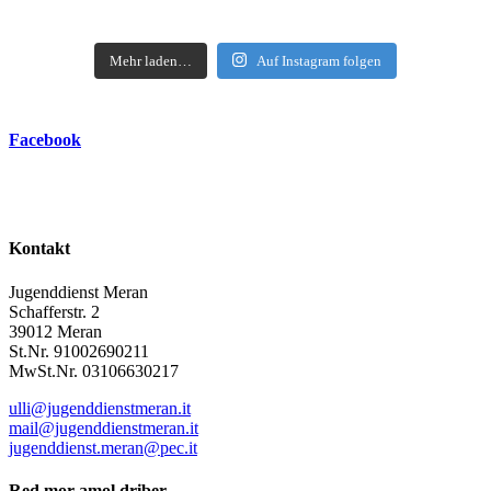
Mehr laden…
Auf Instagram folgen
Facebook
Kontakt
Jugenddienst Meran
Schafferstr. 2
39012 Meran
St.Nr. 91002690211
MwSt.Nr. 03106630217
ulli@jugenddienstmeran.it
mail@jugenddienstmeran.it
jugenddienst.meran@pec.it
Red mor amol driber