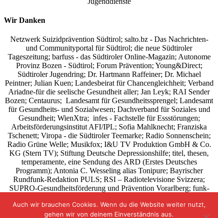
Jugenddienste
Wir Danken
Netzwerk Suizidprävention Südtirol; salto.bz -
Das Nachrichten-
und Communityportal für Südtirol
; die neue Südtiroler
Tageszeitung; barfuss - das Südtiroler Online-Magazin; Autonome
Provinz Bozen - Südtirol; Forum Prävention; Young&Direct;
Südtiroler Jugendring; Dr. Hartmann Raffeiner; Dr. Michael
Peintner; Julian Kuen; Landesbeirat für Chancengleichheit; Verband
Ariadne-für die seelische Gesundheit aller; Jan Leyk; RAI Sender
Bozen; Centaurus; Landesamt für Gesundheitssprengel; Landesamt
für Gesundheits- und Sozialwesen; Dachverband für Soziales und
Gesundheit; WienXtra; infes - Fachstelle für Essstörungen;
Arbeitsförderungsinstitut AFI/IPL; Sofia Mahlknecht; Franziska
Tschenett; Viropa - die Südtiroler Teemarke; Radio Sonnenschein;
Radio Grüne Welle; Musikfox; I&U TV Produktion GmbH & Co.
KG (Stern TV); Stiftung Deutsche Depressionshilfe; titel, thesen,
temperamente, eine Sendung des ARD (Erstes Deutsches
Programm); Antonia C. Wesseling alias Tonipure; Bayrischer
Rundfunk-Redaktion PULS; RSI – Radiotelevisione Svizzera;
SUPRO-Gesundheitsförderung und Prävention Vorarlberg; funk-
Content-Netzwerk von ARD und ZDF; pro mente Austria
Auch wir brauchen Cookies. Wenn du die Website weiter nutzt,
Österreich; Deutschschweizer Kantone und Stiftung Pro Mente
gehen wir von deinem Einverständnis aus.
Sana: Wie geht’s dir?;
Projekt: Es geat di a un - tocca a te; Comedian