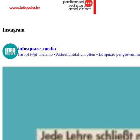
Instagram
infosquare_media
Part of @jd_meran.o
▫️ Aktuell, nützlich, offen
▫️ Lo spazio per giovani i