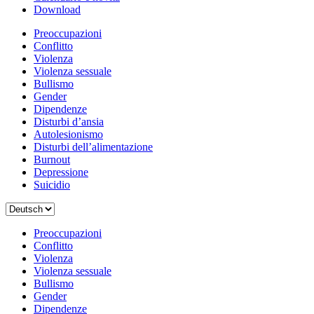
Download
Preoccupazioni
Conflitto
Violenza
Violenza sessuale
Bullismo
Gender
Dipendenze
Disturbi d’ansia
Autolesionismo
Disturbi dell’alimentazione
Burnout
Depressione
Suicidio
Scegli
una
lingua
Preoccupazioni
Conflitto
Violenza
Violenza sessuale
Bullismo
Gender
Dipendenze