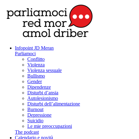
Infopoint JD Meran
Parliamoci
Conflitto
Violenza
Violenza sessuale
Bullismo
Gender
Dipendenze
Disturbi d’ansia
Autolesionismo
Disturbi dell’alimentazione
Burnout
Depressione
Suicidio
Le mie preoccupazioni
The podcast
Calendario e novità