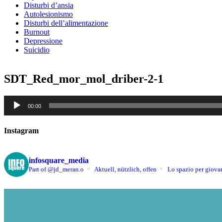
Disturbi d’ansia
Autolesionismo
Disturbi dell’alimentazione
Burnout
Depressione
Suicidio
SDT_Red_mor_mol_driber-2-1
Audio
00:00
Player
Instagram
infosquare_media
Part of @jd_meran.o
Aktuell, nützlich, offen
Lo spazio per giovan