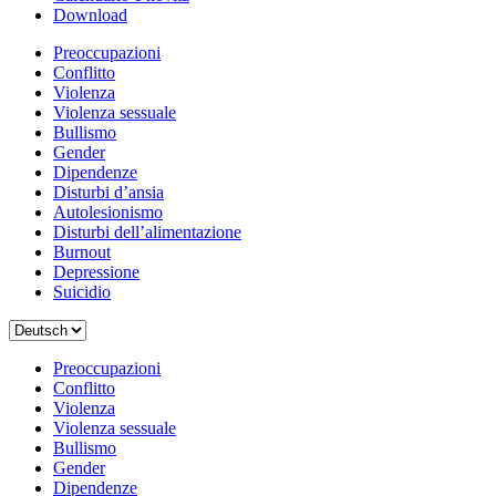
Download
Preoccupazioni
Conflitto
Violenza
Violenza sessuale
Bullismo
Gender
Dipendenze
Disturbi d’ansia
Autolesionismo
Disturbi dell’alimentazione
Burnout
Depressione
Suicidio
Scegli
una
lingua
Preoccupazioni
Conflitto
Violenza
Violenza sessuale
Bullismo
Gender
Dipendenze