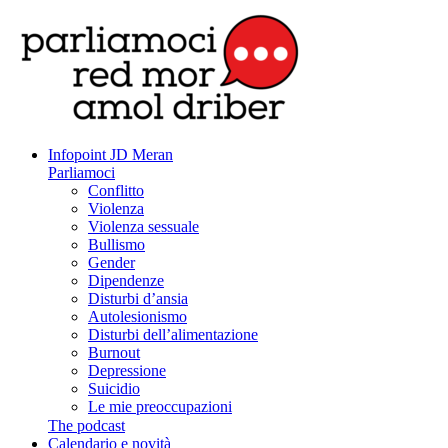
Infopoint JD Meran
Parliamoci
Conflitto
Violenza
Violenza sessuale
Bullismo
Gender
Dipendenze
Disturbi d’ansia
Autolesionismo
Disturbi dell’alimentazione
Burnout
Depressione
Suicidio
Le mie preoccupazioni
The podcast
Calendario e novità