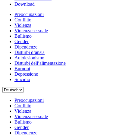
Download
Preoccupazioni
Conflitto
Violenza
Violenza sessuale
Bullismo
Gender
Dipendenze
Disturbi d’ansia
Autolesionismo
Disturbi dell’alimentazione
Burnout
Depressione
Suicidio
Scegli
una
lingua
Preoccupazioni
Conflitto
Violenza
Violenza sessuale
Bullismo
Gender
Dipendenze