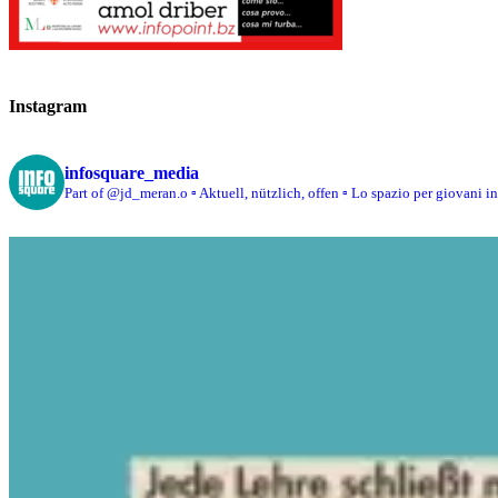
Instagram
infosquare_media
Part of @jd_meran.o
▫️ Aktuell, nützlich, offen
▫️ Lo spazio per giovani i