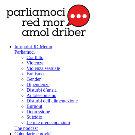
Infopoint JD Meran
Parliamoci
Conflitto
Violenza
Violenza sessuale
Bullismo
Gender
Dipendenze
Disturbi d’ansia
Autolesionismo
Disturbi dell’alimentazione
Burnout
Depressione
Suicidio
Le mie preoccupazioni
The podcast
Calendario e novità