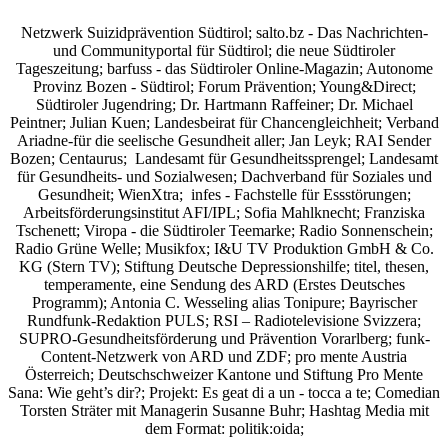
Netzwerk Suizidprävention Südtirol; salto.bz -
Das Nachrichten-
und Communityportal für Südtirol
; die neue Südtiroler
Tageszeitung; barfuss - das Südtiroler Online-Magazin; Autonome
Provinz Bozen - Südtirol; Forum Prävention; Young&Direct;
Südtiroler Jugendring; Dr. Hartmann Raffeiner; Dr. Michael
Peintner; Julian Kuen; Landesbeirat für Chancengleichheit; Verband
Ariadne-für die seelische Gesundheit aller; Jan Leyk; RAI Sender
Bozen; Centaurus; Landesamt für Gesundheitssprengel; Landesamt
für Gesundheits- und Sozialwesen; Dachverband für Soziales und
Gesundheit; WienXtra; infes - Fachstelle für Essstörungen;
Arbeitsförderungsinstitut AFI/IPL; Sofia Mahlknecht; Franziska
Tschenett; Viropa - die Südtiroler Teemarke; Radio Sonnenschein;
Radio Grüne Welle; Musikfox; I&U TV Produktion GmbH & Co.
KG (Stern TV); Stiftung Deutsche Depressionshilfe; titel, thesen,
temperamente, eine Sendung des ARD (Erstes Deutsches
Programm); Antonia C. Wesseling alias Tonipure; Bayrischer
Rundfunk-Redaktion PULS; RSI – Radiotelevisione Svizzera;
SUPRO-Gesundheitsförderung und Prävention Vorarlberg; funk-
Content-Netzwerk von ARD und ZDF; pro mente Austria
Österreich; Deutschschweizer Kantone und Stiftung Pro Mente
Sana: Wie geht’s dir?;
Projekt: Es geat di a un - tocca a te; Comedian
Torsten Sträter mit Managerin Susanne Buhr;
Hashtag Media
mit
dem Format:
politik:oida;