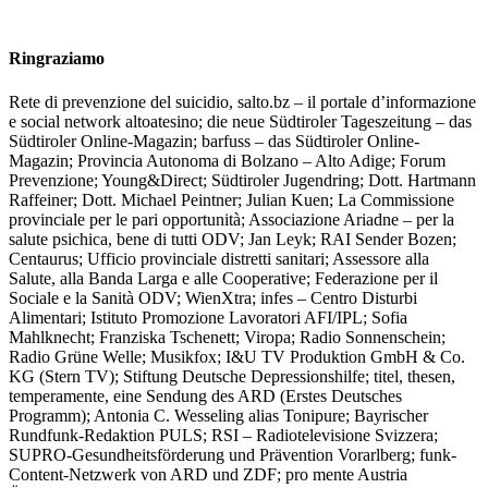
Ringraziamo
Rete di prevenzione del suicidio, salto.bz – il portale d’informazione
e social network altoatesino; die neue Südtiroler Tageszeitung – das
Südtiroler Online-Magazin; barfuss – das Südtiroler Online-
Magazin; Provincia Autonoma di Bolzano – Alto Adige; Forum
Prevenzione; Young&Direct; Südtiroler Jugendring; Dott. Hartmann
Raffeiner; Dott. Michael Peintner; Julian Kuen; La Commissione
provinciale per le pari opportunità; Associazione Ariadne – per la
salute psichica, bene di tutti ODV; Jan Leyk; RAI Sender Bozen;
Centaurus; Ufficio provinciale distretti sanitari; Assessore alla
Salute, alla Banda Larga e alle Cooperative; Federazione per il
Sociale e la Sanità ODV; WienXtra; infes – Centro Disturbi
Alimentari; Istituto Promozione Lavoratori AFI/IPL; Sofia
Mahlknecht; Franziska Tschenett; Viropa; Radio Sonnenschein;
Radio Grüne Welle; Musikfox; I&U TV Produktion GmbH & Co.
KG (Stern TV); Stiftung Deutsche Depressionshilfe; titel, thesen,
temperamente, eine Sendung des ARD (Erstes Deutsches
Programm); Antonia C. Wesseling alias Tonipure; Bayrischer
Rundfunk-Redaktion PULS; RSI – Radiotelevisione Svizzera;
SUPRO-Gesundheitsförderung und Prävention Vorarlberg; funk-
Content-Netzwerk von ARD und ZDF; pro mente Austria