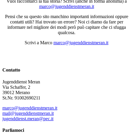
Vuoi raccontarci la tua storia? Scrivi (anche in forma anonima) a
marco@jugenddienstmeran.it
Pensi che su questo sito manchino importanti informazioni oppure
contatti utili? Hai trovato un errore? Noi ci diamo da fare per
informare nel migliore dei modi però può capitare che ci sfugga
qualcosa.
Scrivi a Marco
marco@jugenddienstmeran.it
Contatto
Jugenddienst Meran
Via Schaffer, 2
39012 Merano
St.Nr. 91002690211
marco@jugenddienstmeran.it
mail@jugenddienstmeran.it
jugenddienst.meran@pec.it
Parliamoci