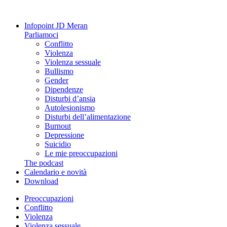
Infopoint JD Meran
Parliamoci
Conflitto
Violenza
Violenza sessuale
Bullismo
Gender
Dipendenze
Disturbi d’ansia
Autolesionismo
Disturbi dell’alimentazione
Burnout
Depressione
Suicidio
Le mie preoccupazioni
The podcast
Calendario e novità
Download
Preoccupazioni
Conflitto
Violenza
Violenza sessuale