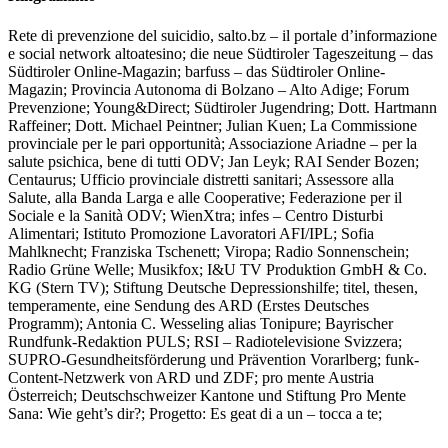
Rete di prevenzione del suicidio, salto.bz – il portale d’informazione
e social network altoatesino; die neue Südtiroler Tageszeitung – das
Südtiroler Online-Magazin; barfuss – das Südtiroler Online-
Magazin; Provincia Autonoma di Bolzano – Alto Adige; Forum
Prevenzione; Young&Direct; Südtiroler Jugendring; Dott. Hartmann
Raffeiner; Dott. Michael Peintner; Julian Kuen; La Commissione
provinciale per le pari opportunità; Associazione Ariadne – per la
salute psichica, bene di tutti ODV; Jan Leyk; RAI Sender Bozen;
Centaurus; Ufficio provinciale distretti sanitari; Assessore alla
Salute, alla Banda Larga e alle Cooperative; Federazione per il
Sociale e la Sanità ODV; WienXtra; infes – Centro Disturbi
Alimentari; Istituto Promozione Lavoratori AFI/IPL; Sofia
Mahlknecht; Franziska Tschenett; Viropa; Radio Sonnenschein;
Radio Grüne Welle; Musikfox; I&U TV Produktion GmbH & Co.
KG (Stern TV); Stiftung Deutsche Depressionshilfe; titel, thesen,
temperamente, eine Sendung des ARD (Erstes Deutsches
Programm); Antonia C. Wesseling alias Tonipure; Bayrischer
Rundfunk-Redaktion PULS; RSI – Radiotelevisione Svizzera;
SUPRO-Gesundheitsförderung und Prävention Vorarlberg; funk-
Content-Netzwerk von ARD und ZDF; pro mente Austria
Österreich; Deutschschweizer Kantone und Stiftung Pro Mente
Sana: Wie geht’s dir?; Progetto: Es geat di a un – tocca a te;