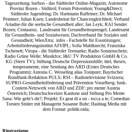
Tageszeitung; barfuss - das Südtiroler Online-Magazin; Autonome
Provinz Bozen - Südtirol; Forum Prävention; Young&Direct;
Südtiroler Jugendring; Dr. Hartmann Raffeiner; Dr. Michael
Peintner; Julian Kuen; Landesbeirat für Chancengleichheit; Verband
Ariadne-für die seelische Gesundheit aller; Jan Leyk; RAI Sender
Bozen; Centaurus; Landesamt für Gesundheitssprengel; Landesamt
für Gesundheits- und Sozialwesen; Dachverband für Soziales und
Gesundheit; WienXtra; infes - Fachstelle für Essstörungen;
Arbeitsförderungsinstitut AFI/IPL; Sofia Mahlknecht; Franziska
Tschenett; Viropa - die Südtiroler Teemarke; Radio Sonnenschein;
Radio Grüne Welle; Musikfox; I&U TV Produktion GmbH & Co.
KG (Stern TV); Stiftung Deutsche Depressionshilfe; titel, thesen,
temperamente, eine Sendung des ARD (Erstes Deutsches
Programm); Antonia C. Wesseling alias Tonipure; Bayrischer
Rundfunk-Redaktion PULS; RSI – Radiotelevisione Svizzera;
SUPRO-Gesundheitsförderung und Prävention Vorarlberg; funk-
Content-Netzwerk von ARD und ZDF; pro mente Austria
Österreich; Deutschschweizer Kantone und Stiftung Pro Mente
Sana: Wie geht’s dir?;
Projekt: Es geat di a un - tocca a te; Comedian
Torsten Sträter mit Managerin Susanne Buhr;
Hashtag Media
mit
dem Format:
politik:oida;
Ringraziamo