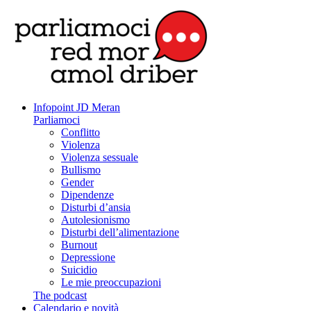
Infopoint JD Meran
Parliamoci
Conflitto
Violenza
Violenza sessuale
Bullismo
Gender
Dipendenze
Disturbi d’ansia
Autolesionismo
Disturbi dell’alimentazione
Burnout
Depressione
Suicidio
Le mie preoccupazioni
The podcast
Calendario e novità