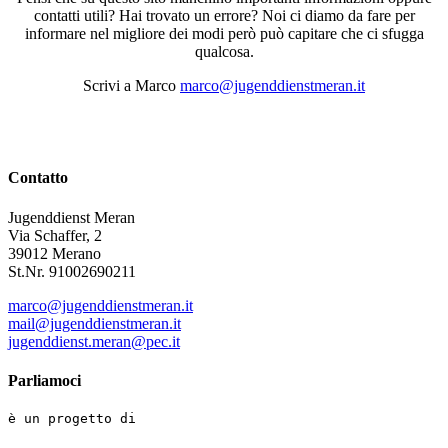
contatti utili? Hai trovato un errore? Noi ci diamo da fare per
informare nel migliore dei modi però può capitare che ci sfugga
qualcosa.
Scrivi a Marco
marco@jugenddienstmeran.it
Contatto
Jugenddienst Meran
Via Schaffer, 2
39012 Merano
St.Nr. 91002690211
marco@jugenddienstmeran.it
mail@jugenddienstmeran.it
jugenddienst.meran@pec.it
Parliamoci
è un progetto di