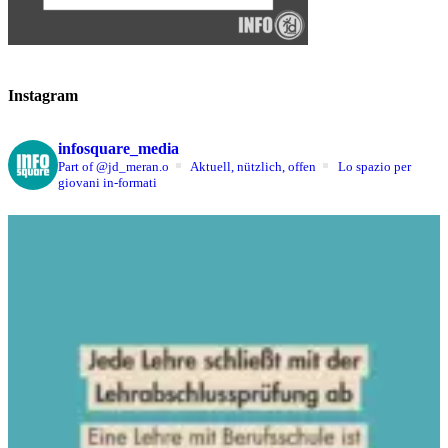
Instagram
infosquare_media
Part of @jd_meran.o
Aktuell, nützlich, offen
Lo spazio per
giovani in-formati