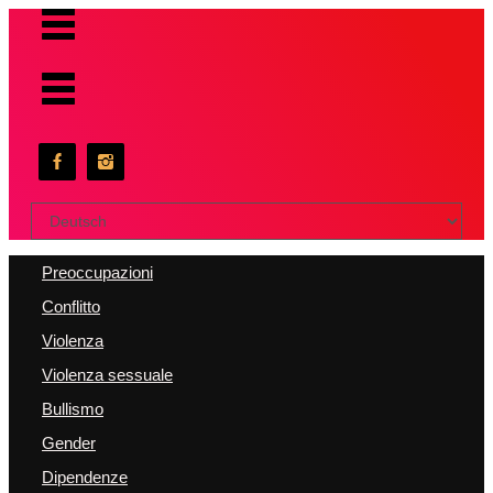
Scegli
una
lingua
Preoccupazioni
Conflitto
Violenza
Violenza sessuale
Bullismo
Gender
Dipendenze