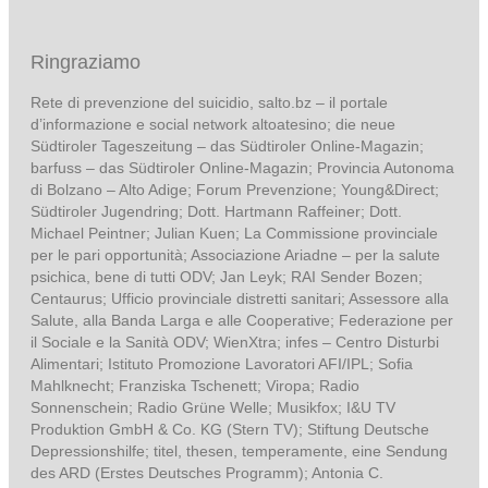
Ringraziamo
Rete di prevenzione del suicidio, salto.bz – il portale
d’informazione e social network altoatesino; die neue
Südtiroler Tageszeitung – das Südtiroler Online-Magazin;
barfuss – das Südtiroler Online-Magazin; Provincia Autonoma
di Bolzano – Alto Adige; Forum Prevenzione; Young&Direct;
Südtiroler Jugendring; Dott. Hartmann Raffeiner; Dott.
Michael Peintner; Julian Kuen; La Commissione provinciale
per le pari opportunità; Associazione Ariadne – per la salute
psichica, bene di tutti ODV; Jan Leyk; RAI Sender Bozen;
Centaurus; Ufficio provinciale distretti sanitari; Assessore alla
Salute, alla Banda Larga e alle Cooperative; Federazione per
il Sociale e la Sanità ODV; WienXtra; infes – Centro Disturbi
Alimentari; Istituto Promozione Lavoratori AFI/IPL; Sofia
Mahlknecht; Franziska Tschenett; Viropa; Radio
Sonnenschein; Radio Grüne Welle; Musikfox; I&U TV
Produktion GmbH & Co. KG (Stern TV); Stiftung Deutsche
Depressionshilfe; titel, thesen, temperamente, eine Sendung
des ARD (Erstes Deutsches Programm); Antonia C.