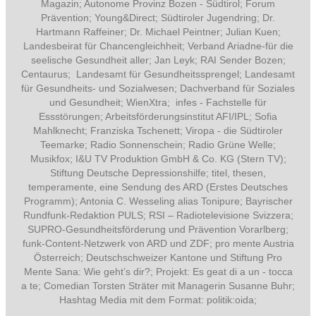
Magazin; Autonome Provinz Bozen - Südtirol; Forum
Prävention; Young&Direct; Südtiroler Jugendring; Dr.
Hartmann Raffeiner; Dr. Michael Peintner; Julian Kuen;
Landesbeirat für Chancengleichheit; Verband Ariadne-für die
seelische Gesundheit aller; Jan Leyk; RAI Sender Bozen;
Centaurus; Landesamt für Gesundheitssprengel; Landesamt
für Gesundheits- und Sozialwesen; Dachverband für Soziales
und Gesundheit; WienXtra; infes - Fachstelle für
Essstörungen; Arbeitsförderungsinstitut AFI/IPL; Sofia
Mahlknecht; Franziska Tschenett; Viropa - die Südtiroler
Teemarke; Radio Sonnenschein; Radio Grüne Welle;
Musikfox; I&U TV Produktion GmbH & Co. KG (Stern TV);
Stiftung Deutsche Depressionshilfe; titel, thesen,
temperamente, eine Sendung des ARD (Erstes Deutsches
Programm); Antonia C. Wesseling alias Tonipure; Bayrischer
Rundfunk-Redaktion PULS; RSI – Radiotelevisione Svizzera;
SUPRO-Gesundheitsförderung und Prävention Vorarlberg;
funk-
Content-Netzwerk von ARD und ZDF; pro mente Austria
Österreich; Deutschschweizer Kantone und Stiftung Pro
Mente Sana: Wie geht’s dir?;
Projekt: Es geat di a un - tocca
a te; Comedian Torsten Sträter mit Managerin Susanne Buhr;
Hashtag Media
mit dem Format:
politik:oida;