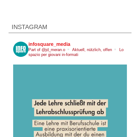
INSTAGRAM
infosquare_media
Part of @jd_meran.o
Aktuell, nützlich, offen
Lo
spazio per giovani in-formati