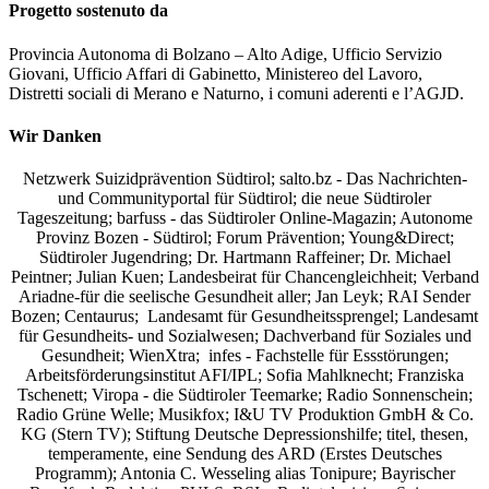
Progetto sostenuto da
Provincia Autonoma di Bolzano – Alto Adige, Ufficio Servizio
Giovani, Ufficio Affari di Gabinetto, Ministereo del Lavoro,
Distretti sociali di Merano e Naturno, i comuni aderenti e l’AGJD.
Wir Danken
Netzwerk Suizidprävention Südtirol; salto.bz -
Das Nachrichten-
und Communityportal für Südtirol
; die neue Südtiroler
Tageszeitung; barfuss - das Südtiroler Online-Magazin; Autonome
Provinz Bozen - Südtirol; Forum Prävention; Young&Direct;
Südtiroler Jugendring; Dr. Hartmann Raffeiner; Dr. Michael
Peintner; Julian Kuen; Landesbeirat für Chancengleichheit; Verband
Ariadne-für die seelische Gesundheit aller; Jan Leyk; RAI Sender
Bozen; Centaurus; Landesamt für Gesundheitssprengel; Landesamt
für Gesundheits- und Sozialwesen; Dachverband für Soziales und
Gesundheit; WienXtra; infes - Fachstelle für Essstörungen;
Arbeitsförderungsinstitut AFI/IPL; Sofia Mahlknecht; Franziska
Tschenett; Viropa - die Südtiroler Teemarke; Radio Sonnenschein;
Radio Grüne Welle; Musikfox; I&U TV Produktion GmbH & Co.
KG (Stern TV); Stiftung Deutsche Depressionshilfe; titel, thesen,
temperamente, eine Sendung des ARD (Erstes Deutsches
Programm); Antonia C. Wesseling alias Tonipure; Bayrischer