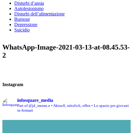
Disturbi d’ansia
Autolesionismo
Disturbi dell’alimentazione
Burnout
Depressione
Suicidio
WhatsApp-Image-2021-03-13-at-08.45.53-
2
Instagram
infosquare_media
Part of @jd_meran.o
▫️ Aktuell, nützlich, offen
▫️ Lo spazio per giovani
in-formati