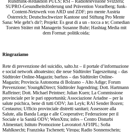
Rundfunk-Redaktion PULS; RSI – Radiotelevisione Svizzera;
SUPRO-Gesundheitsförderung und Prävention Vorarlberg; funk-
Content-Netzwerk von ARD und ZDF; pro mente Austria
Österreich; Deutschschweizer Kantone und Stiftung Pro Mente
Sana: Wie geht’s dir?;
Projekt: Es geat di a un - tocca a te; Comedian
Torsten Sträter mit Managerin Susanne Buhr;
Hashtag Media
mit
dem Format:
politik:oida;
Ringraziamo
Rete di prevenzione del suicidio, salto.bz – il portale d’informazione
e social network altoatesino; die neue Südtiroler Tageszeitung – das
Südtiroler Online-Magazin; barfuss – das Südtiroler Online-
Magazin; Provincia Autonoma di Bolzano – Alto Adige; Forum
Prevenzione; Young&Direct; Südtiroler Jugendring; Dott. Hartmann
Raffeiner; Dott. Michael Peintner; Julian Kuen; La Commissione
provinciale per le pari opportunità; Associazione Ariadne – per la
salute psichica, bene di tutti ODV; Jan Leyk; RAI Sender Bozen;
Centaurus; Ufficio provinciale distretti sanitari; Assessore alla
Salute, alla Banda Larga e alle Cooperative; Federazione per il
Sociale e la Sanità ODV; WienXtra; infes – Centro Disturbi
Alimentari; Istituto Promozione Lavoratori AFI/IPL; Sofia
Mahlknecht; Franziska Tschenett; Viropa; Radio Sonnenschein;