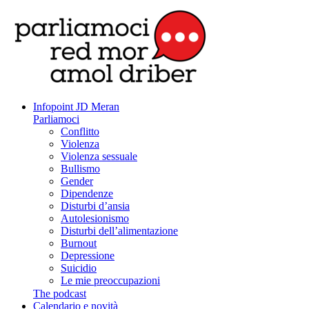
Infopoint JD Meran
Parliamoci
Conflitto
Violenza
Violenza sessuale
Bullismo
Gender
Dipendenze
Disturbi d’ansia
Autolesionismo
Disturbi dell’alimentazione
Burnout
Depressione
Suicidio
Le mie preoccupazioni
The podcast
Calendario e novità