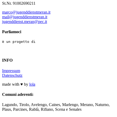
St.Nr. 91002690211
marco@jugenddienstmeran.it
mail@jugenddienstmeran.it
jugenddienst.meran@pec.it
Parliamoci
è un progetto di
INFO
Impressum
Datenschutz
made with ♥ by
lola
Comuni aderenti:
Lagundo, Tirolo, Avelengo, Caines, Marlengo, Merano, Naturno,
Plaus, Parcines, Rablà, Rifiano, Scena e Senales