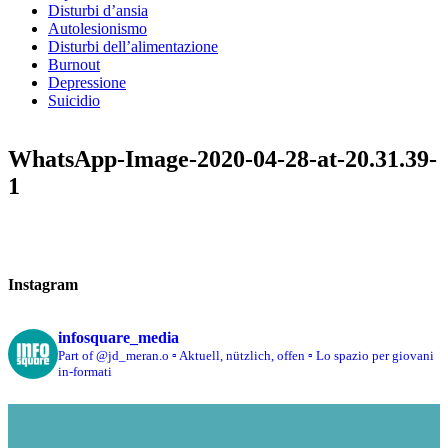
Disturbi d’ansia
Autolesionismo
Disturbi dell’alimentazione
Burnout
Depressione
Suicidio
WhatsApp-Image-2020-04-28-at-20.31.39-
1
Instagram
infosquare_media
Part of @jd_meran.o
▫️ Aktuell, nützlich, offen
▫️ Lo spazio per giovani
in-formati