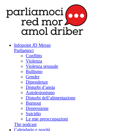
Infopoint JD Meran
Parliamoci
Conflitto
Violenza
Violenza sessuale
Bullismo
Gender
Dipendenze
Disturbi d’ansia
Autolesionismo
Disturbi dell’alimentazione
Burnout
Depressione
Suicidio
Le mie preoccupazioni
The podcast
Calendario e novità