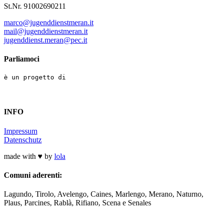
St.Nr. 91002690211
marco@jugenddienstmeran.it
mail@jugenddienstmeran.it
jugenddienst.meran@pec.it
Parliamoci
è un progetto di
INFO
Impressum
Datenschutz
made with ♥ by
lola
Comuni aderenti:
Lagundo, Tirolo, Avelengo, Caines, Marlengo, Merano, Naturno,
Plaus, Parcines, Rablà, Rifiano, Scena e Senales