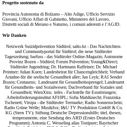
Progetto sostenuto da
Provincia Autonoma di Bolzano – Alto Adige, Ufficio Servizio
Giovani, Ufficio Affari di Gabinetto, Ministereo del Lavoro,
Distretti sociali di Merano e Naturno, i comuni aderenti e l’AGJD.
Wir Danken
Netzwerk Suizidprävention Südtirol; salto.bz -
Das Nachrichten-
und Communityportal für Südtirol
; die neue Südtiroler
Tageszeitung; barfuss - das Südtiroler Online-Magazin; Autonome
Provinz Bozen - Südtirol; Forum Prävention; Young&Direct;
Südtiroler Jugendring; Dr. Hartmann Raffeiner; Dr. Michael
Peintner; Julian Kuen; Landesbeirat für Chancengleichheit; Verband
Ariadne-für die seelische Gesundheit aller; Jan Leyk; RAI Sender
Bozen; Centaurus; Landesamt für Gesundheitssprengel; Landesamt
für Gesundheits- und Sozialwesen; Dachverband für Soziales und
Gesundheit; WienXtra; infes - Fachstelle für Essstörungen;
Arbeitsförderungsinstitut AFI/IPL; Sofia Mahlknecht; Franziska
Tschenett; Viropa - die Südtiroler Teemarke; Radio Sonnenschein;
Radio Grüne Welle; Musikfox; I&U TV Produktion GmbH & Co.
KG (Stern TV); Stiftung Deutsche Depressionshilfe; titel, thesen,
temperamente, eine Sendung des ARD (Erstes Deutsches
Programm); Antonia C. Wesseling alias Tonipure; Bayrischer