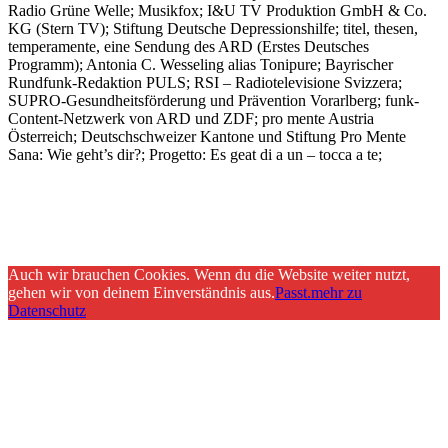
Radio Grüne Welle; Musikfox; I&U TV Produktion GmbH & Co.
KG (Stern TV); Stiftung Deutsche Depressionshilfe; titel, thesen,
temperamente, eine Sendung des ARD (Erstes Deutsches
Programm); Antonia C. Wesseling alias Tonipure; Bayrischer
Rundfunk-Redaktion PULS; RSI – Radiotelevisione Svizzera;
SUPRO-Gesundheitsförderung und Prävention Vorarlberg; funk-
Content-Netzwerk von ARD und ZDF; pro mente Austria
Österreich; Deutschschweizer Kantone und Stiftung Pro Mente
Sana: Wie geht’s dir?; Progetto: Es geat di a un – tocca a te;
Auch wir brauchen Cookies. Wenn du die Website weiter nutzt,
gehen wir von deinem Einverständnis aus.
Passt.
mehr zu
Datenschutz