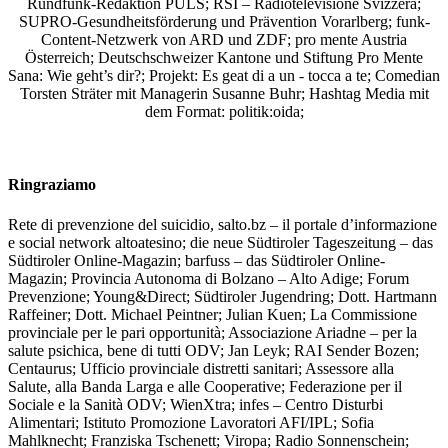
Rundfunk-Redaktion PULS; RSI – Radiotelevisione Svizzera;
SUPRO-Gesundheitsförderung und Prävention Vorarlberg; funk-
Content-Netzwerk von ARD und ZDF; pro mente Austria
Österreich; Deutschschweizer Kantone und Stiftung Pro Mente
Sana: Wie geht’s dir?;
Projekt: Es geat di a un - tocca a te; Comedian
Torsten Sträter mit Managerin Susanne Buhr;
Hashtag Media
mit
dem Format:
politik:oida;
Ringraziamo
Rete di prevenzione del suicidio, salto.bz – il portale d’informazione
e social network altoatesino; die neue Südtiroler Tageszeitung – das
Südtiroler Online-Magazin; barfuss – das Südtiroler Online-
Magazin; Provincia Autonoma di Bolzano – Alto Adige; Forum
Prevenzione; Young&Direct; Südtiroler Jugendring; Dott. Hartmann
Raffeiner; Dott. Michael Peintner; Julian Kuen; La Commissione
provinciale per le pari opportunità; Associazione Ariadne – per la
salute psichica, bene di tutti ODV; Jan Leyk; RAI Sender Bozen;
Centaurus; Ufficio provinciale distretti sanitari; Assessore alla
Salute, alla Banda Larga e alle Cooperative; Federazione per il
Sociale e la Sanità ODV; WienXtra; infes – Centro Disturbi
Alimentari; Istituto Promozione Lavoratori AFI/IPL; Sofia
Mahlknecht; Franziska Tschenett; Viropa; Radio Sonnenschein;