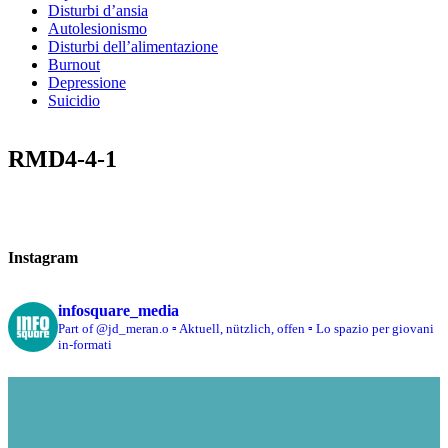
Disturbi d’ansia
Autolesionismo
Disturbi dell’alimentazione
Burnout
Depressione
Suicidio
RMD4-4-1
Instagram
infosquare_media
Part of @jd_meran.o
▫️ Aktuell, nützlich, offen
▫️ Lo spazio per giovani
in-formati