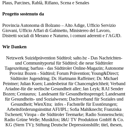
Plaus, Parcines, Rablà, Rifiano, Scena e Senales
Progetto sostenuto da
Provincia Autonoma di Bolzano – Alto Adige, Ufficio Servizio
Giovani, Ufficio Affari di Gabinetto, Ministereo del Lavoro,
Distretti sociali di Merano e Naturno, i comuni aderenti e l’AGJD.
Wir Danken
Netzwerk Suizidprävention Südtirol; salto.bz -
Das Nachrichten-
und Communityportal für Südtirol
; die neue Südtiroler
Tageszeitung; barfuss - das Südtiroler Online-Magazin; Autonome
Provinz Bozen - Südtirol; Forum Prävention; Young&Direct;
Südtiroler Jugendring; Dr. Hartmann Raffeiner; Dr. Michael
Peintner; Julian Kuen; Landesbeirat für Chancengleichheit; Verband
Ariadne-für die seelische Gesundheit aller; Jan Leyk; RAI Sender
Bozen; Centaurus; Landesamt für Gesundheitssprengel; Landesamt
für Gesundheits- und Sozialwesen; Dachverband für Soziales und
Gesundheit; WienXtra; infes - Fachstelle für Essstörungen;
Arbeitsförderungsinstitut AFI/IPL; Sofia Mahlknecht; Franziska
Tschenett; Viropa - die Südtiroler Teemarke; Radio Sonnenschein;
Radio Grüne Welle; Musikfox; I&U TV Produktion GmbH & Co.
KG (Stern TV); Stiftung Deutsche Depressionshilfe; titel, thesen,