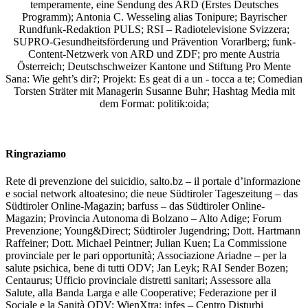
temperamente, eine Sendung des ARD (Erstes Deutsches
Programm); Antonia C. Wesseling alias Tonipure; Bayrischer
Rundfunk-Redaktion PULS; RSI – Radiotelevisione Svizzera;
SUPRO-Gesundheitsförderung und Prävention Vorarlberg; funk-
Content-Netzwerk von ARD und ZDF; pro mente Austria
Österreich; Deutschschweizer Kantone und Stiftung Pro Mente
Sana: Wie geht’s dir?;
Projekt: Es geat di a un - tocca a te; Comedian
Torsten Sträter mit Managerin Susanne Buhr;
Hashtag Media
mit
dem Format:
politik:oida;
Ringraziamo
Rete di prevenzione del suicidio, salto.bz – il portale d’informazione
e social network altoatesino; die neue Südtiroler Tageszeitung – das
Südtiroler Online-Magazin; barfuss – das Südtiroler Online-
Magazin; Provincia Autonoma di Bolzano – Alto Adige; Forum
Prevenzione; Young&Direct; Südtiroler Jugendring; Dott. Hartmann
Raffeiner; Dott. Michael Peintner; Julian Kuen; La Commissione
provinciale per le pari opportunità; Associazione Ariadne – per la
salute psichica, bene di tutti ODV; Jan Leyk; RAI Sender Bozen;
Centaurus; Ufficio provinciale distretti sanitari; Assessore alla
Salute, alla Banda Larga e alle Cooperative; Federazione per il
Sociale e la Sanità ODV; WienXtra; infes – Centro Disturbi