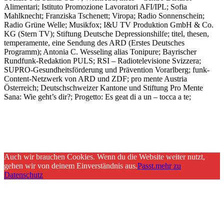
Alimentari; Istituto Promozione Lavoratori AFI/IPL; Sofia
Mahlknecht; Franziska Tschenett; Viropa; Radio Sonnenschein;
Radio Grüne Welle; Musikfox; I&U TV Produktion GmbH & Co.
KG (Stern TV); Stiftung Deutsche Depressionshilfe; titel, thesen,
temperamente, eine Sendung des ARD (Erstes Deutsches
Programm); Antonia C. Wesseling alias Tonipure; Bayrischer
Rundfunk-Redaktion PULS; RSI – Radiotelevisione Svizzera;
SUPRO-Gesundheitsförderung und Prävention Vorarlberg; funk-
Content-Netzwerk von ARD und ZDF; pro mente Austria
Österreich; Deutschschweizer Kantone und Stiftung Pro Mente
Sana: Wie geht’s dir?; Progetto: Es geat di a un – tocca a te;
Auch wir brauchen Cookies. Wenn du die Website weiter nutzt,
gehen wir von deinem Einverständnis aus.
Passt.
mehr zu
Datenschutz