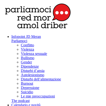
Infopoint JD Meran
Parliamoci
Conflitto
Violenza
Violenza sessuale
Bullismo
Gender
Dipendenze
Disturbi d’ansia
Autolesionismo
Disturbi dell’alimentazione
Burnout
Depressione
Suicidio
Le mie preoccupazioni
The podcast
Calendario e novità