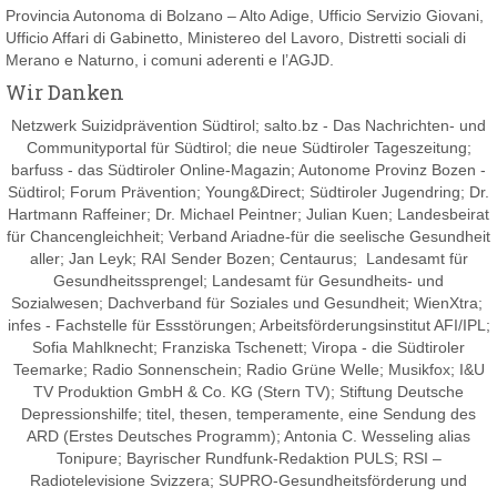
Provincia Autonoma di Bolzano – Alto Adige, Ufficio Servizio Giovani,
Ufficio Affari di Gabinetto, Ministereo del Lavoro, Distretti sociali di
Merano e Naturno, i comuni aderenti e l’AGJD.
Wir Danken
Netzwerk Suizidprävention Südtirol; salto.bz -
Das Nachrichten- und
Communityportal für Südtirol
; die neue Südtiroler Tageszeitung;
barfuss - das Südtiroler Online-Magazin; Autonome Provinz Bozen -
Südtirol; Forum Prävention; Young&Direct; Südtiroler Jugendring; Dr.
Hartmann Raffeiner; Dr. Michael Peintner; Julian Kuen; Landesbeirat
für Chancengleichheit; Verband Ariadne-für die seelische Gesundheit
aller; Jan Leyk; RAI Sender Bozen; Centaurus; Landesamt für
Gesundheitssprengel; Landesamt für Gesundheits- und
Sozialwesen; Dachverband für Soziales und Gesundheit; WienXtra;
infes - Fachstelle für Essstörungen; Arbeitsförderungsinstitut AFI/IPL;
Sofia Mahlknecht; Franziska Tschenett; Viropa - die Südtiroler
Teemarke; Radio Sonnenschein; Radio Grüne Welle; Musikfox; I&U
TV Produktion GmbH & Co. KG (Stern TV); Stiftung Deutsche
Depressionshilfe; titel, thesen, temperamente, eine Sendung des
ARD (Erstes Deutsches Programm); Antonia C. Wesseling alias
Tonipure; Bayrischer Rundfunk-Redaktion PULS; RSI –
Radiotelevisione Svizzera; SUPRO-Gesundheitsförderung und