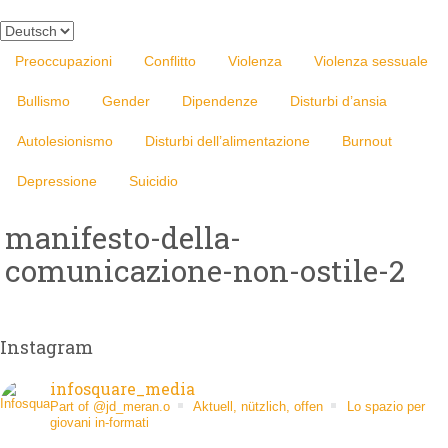
Scegli
una
Preoccupazioni
Conflitto
Violenza
Violenza sessuale
lingua
Bullismo
Gender
Dipendenze
Disturbi d’ansia
Autolesionismo
Disturbi dell’alimentazione
Burnout
Depressione
Suicidio
manifesto-della-
comunicazione-non-ostile-2
Instagram
infosquare_media
Part of @jd_meran.o
Aktuell, nützlich, offen
Lo spazio per
giovani in-formati