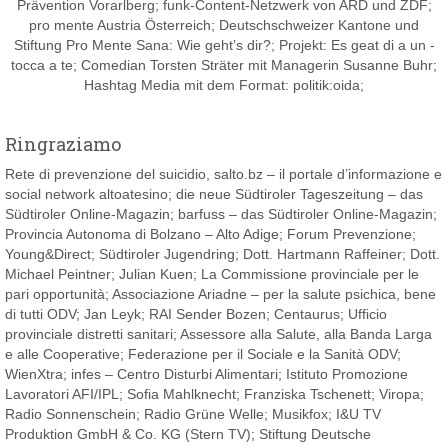
Prävention Vorarlberg; funk-
Content-Netzwerk von ARD und ZDF;
pro mente Austria Österreich; Deutschschweizer Kantone und
Stiftung Pro Mente Sana: Wie geht’s dir?;
Projekt: Es geat di a un -
tocca a te; Comedian Torsten Sträter mit Managerin Susanne Buhr;
Hashtag Media
mit dem Format:
politik:oida;
Ringraziamo
Rete di prevenzione del suicidio, salto.bz – il portale d’informazione e
social network altoatesino; die neue Südtiroler Tageszeitung – das
Südtiroler Online-Magazin; barfuss – das Südtiroler Online-Magazin;
Provincia Autonoma di Bolzano – Alto Adige; Forum Prevenzione;
Young&Direct; Südtiroler Jugendring; Dott. Hartmann Raffeiner; Dott.
Michael Peintner; Julian Kuen; La Commissione provinciale per le
pari opportunità; Associazione Ariadne – per la salute psichica, bene
di tutti ODV; Jan Leyk; RAI Sender Bozen; Centaurus; Ufficio
provinciale distretti sanitari; Assessore alla Salute, alla Banda Larga
e alle Cooperative; Federazione per il Sociale e la Sanità ODV;
WienXtra; infes – Centro Disturbi Alimentari; Istituto Promozione
Lavoratori AFI/IPL; Sofia Mahlknecht; Franziska Tschenett; Viropa;
Radio Sonnenschein; Radio Grüne Welle; Musikfox; I&U TV
Produktion GmbH & Co. KG (Stern TV); Stiftung Deutsche