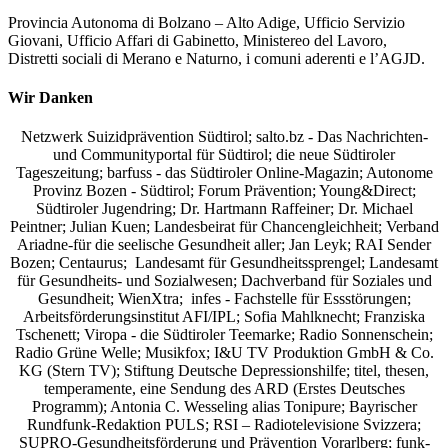
Provincia Autonoma di Bolzano – Alto Adige, Ufficio Servizio
Giovani, Ufficio Affari di Gabinetto, Ministereo del Lavoro,
Distretti sociali di Merano e Naturno, i comuni aderenti e l’AGJD.
Wir Danken
Netzwerk Suizidprävention Südtirol; salto.bz -
Das Nachrichten-
und Communityportal für Südtirol
; die neue Südtiroler
Tageszeitung; barfuss - das Südtiroler Online-Magazin; Autonome
Provinz Bozen - Südtirol; Forum Prävention; Young&Direct;
Südtiroler Jugendring; Dr. Hartmann Raffeiner; Dr. Michael
Peintner; Julian Kuen; Landesbeirat für Chancengleichheit; Verband
Ariadne-für die seelische Gesundheit aller; Jan Leyk; RAI Sender
Bozen; Centaurus; Landesamt für Gesundheitssprengel; Landesamt
für Gesundheits- und Sozialwesen; Dachverband für Soziales und
Gesundheit; WienXtra; infes - Fachstelle für Essstörungen;
Arbeitsförderungsinstitut AFI/IPL; Sofia Mahlknecht; Franziska
Tschenett; Viropa - die Südtiroler Teemarke; Radio Sonnenschein;
Radio Grüne Welle; Musikfox; I&U TV Produktion GmbH & Co.
KG (Stern TV); Stiftung Deutsche Depressionshilfe; titel, thesen,
temperamente, eine Sendung des ARD (Erstes Deutsches
Programm); Antonia C. Wesseling alias Tonipure; Bayrischer
Rundfunk-Redaktion PULS; RSI – Radiotelevisione Svizzera;
SUPRO-Gesundheitsförderung und Prävention Vorarlberg; funk-