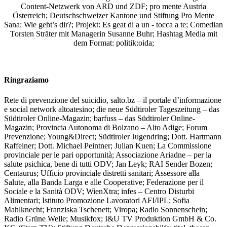
Content-Netzwerk von ARD und ZDF; pro mente Austria
Österreich; Deutschschweizer Kantone und Stiftung Pro Mente
Sana: Wie geht’s dir?;
Projekt: Es geat di a un - tocca a te; Comedian
Torsten Sträter mit Managerin Susanne Buhr;
Hashtag Media
mit
dem Format:
politik:oida;
Ringraziamo
Rete di prevenzione del suicidio, salto.bz – il portale d’informazione
e social network altoatesino; die neue Südtiroler Tageszeitung – das
Südtiroler Online-Magazin; barfuss – das Südtiroler Online-
Magazin; Provincia Autonoma di Bolzano – Alto Adige; Forum
Prevenzione; Young&Direct; Südtiroler Jugendring; Dott. Hartmann
Raffeiner; Dott. Michael Peintner; Julian Kuen; La Commissione
provinciale per le pari opportunità; Associazione Ariadne – per la
salute psichica, bene di tutti ODV; Jan Leyk; RAI Sender Bozen;
Centaurus; Ufficio provinciale distretti sanitari; Assessore alla
Salute, alla Banda Larga e alle Cooperative; Federazione per il
Sociale e la Sanità ODV; WienXtra; infes – Centro Disturbi
Alimentari; Istituto Promozione Lavoratori AFI/IPL; Sofia
Mahlknecht; Franziska Tschenett; Viropa; Radio Sonnenschein;
Radio Grüne Welle; Musikfox; I&U TV Produktion GmbH & Co.