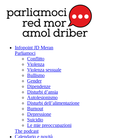
Infopoint JD Meran
Parliamoci
Conflitto
Violenza
Violenza sessuale
Bullismo
Gender
Dipendenze
Disturbi d’ansia
Autolesionismo
Disturbi dell’alimentazione
Burnout
Depressione
Suicidio
Le mie preoccupazioni
The podcast
Calendario e novità