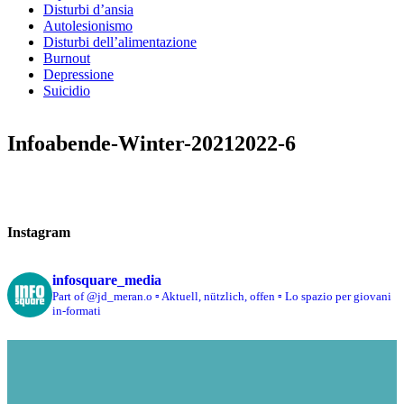
Disturbi d’ansia
Autolesionismo
Disturbi dell’alimentazione
Burnout
Depressione
Suicidio
Infoabende-Winter-20212022-6
Instagram
infosquare_media
Part of @jd_meran.o
▫️ Aktuell, nützlich, offen
▫️ Lo spazio per giovani
in-formati