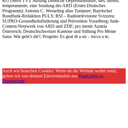
KG (Stern TV); Stiftung Deutsche Depressionshilfe; titel, thesen,
temperamente, eine Sendung des ARD (Erstes Deutsches
Programm); Antonia C. Wesseling alias Tonipure; Bayrischer
Rundfunk-Redaktion PULS; RSI – Radiotelevisione Svizzera;
SUPRO-Gesundheitsförderung und Prävention Vorarlberg; funk-
Content-Netzwerk von ARD und ZDF; pro mente Austria
Österreich; Deutschschweizer Kantone und Stiftung Pro Mente
Sana: Wie geht’s dir?; Progetto: Es geat di a un – tocca a te;
Auch wir brauchen Cookies. Wenn du die Website weiter nutzt,
gehen wir von deinem Einverständnis aus.
Passt.
mehr zu
Datenschutz