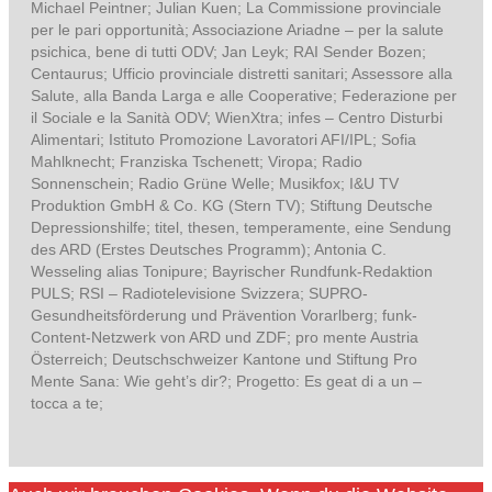
Michael Peintner; Julian Kuen; La Commissione provinciale
per le pari opportunità; Associazione Ariadne – per la salute
psichica, bene di tutti ODV; Jan Leyk; RAI Sender Bozen;
Centaurus; Ufficio provinciale distretti sanitari; Assessore alla
Salute, alla Banda Larga e alle Cooperative; Federazione per
il Sociale e la Sanità ODV; WienXtra; infes – Centro Disturbi
Alimentari; Istituto Promozione Lavoratori AFI/IPL; Sofia
Mahlknecht; Franziska Tschenett; Viropa; Radio
Sonnenschein; Radio Grüne Welle; Musikfox; I&U TV
Produktion GmbH & Co. KG (Stern TV); Stiftung Deutsche
Depressionshilfe; titel, thesen, temperamente, eine Sendung
des ARD (Erstes Deutsches Programm); Antonia C.
Wesseling alias Tonipure; Bayrischer Rundfunk-Redaktion
PULS; RSI – Radiotelevisione Svizzera; SUPRO-
Gesundheitsförderung und Prävention Vorarlberg; funk-
Content-Netzwerk von ARD und ZDF; pro mente Austria
Österreich; Deutschschweizer Kantone und Stiftung Pro
Mente Sana: Wie geht’s dir?; Progetto: Es geat di a un –
tocca a te;