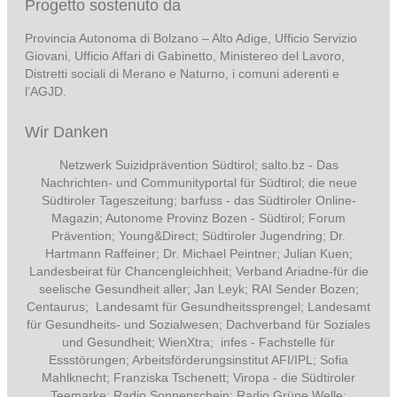
Progetto sostenuto da
Provincia Autonoma di Bolzano – Alto Adige, Ufficio Servizio
Giovani, Ufficio Affari di Gabinetto, Ministereo del Lavoro,
Distretti sociali di Merano e Naturno, i comuni aderenti e
l’AGJD.
Wir Danken
Netzwerk Suizidprävention Südtirol; salto.bz -
Das
Nachrichten- und Communityportal für Südtirol
; die neue
Südtiroler Tageszeitung; barfuss - das Südtiroler Online-
Magazin; Autonome Provinz Bozen - Südtirol; Forum
Prävention; Young&Direct; Südtiroler Jugendring; Dr.
Hartmann Raffeiner; Dr. Michael Peintner; Julian Kuen;
Landesbeirat für Chancengleichheit; Verband Ariadne-für die
seelische Gesundheit aller; Jan Leyk; RAI Sender Bozen;
Centaurus; Landesamt für Gesundheitssprengel; Landesamt
für Gesundheits- und Sozialwesen; Dachverband für Soziales
und Gesundheit; WienXtra; infes - Fachstelle für
Essstörungen; Arbeitsförderungsinstitut AFI/IPL; Sofia
Mahlknecht; Franziska Tschenett; Viropa - die Südtiroler
Teemarke; Radio Sonnenschein; Radio Grüne Welle;