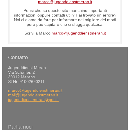
marco@jugenddienstmeran.it
Pensi che su questo sito manchino importanti
informazioni oppure contatti utili? Hai trovato un errore?
Noi ci diamo da fare per informare nel migliore dei modi
però può capitare che ci sfugga qualcosa.
Scrivi a Marco
marco@jugenddienstmeran.it
Contatto
Jugenddienst Meran
Via Schaffer, 2
39012 Merano
St.Nr. 91002690211
marco@jugenddienstmeran.it
mail@jugenddienstmeran.it
jugenddienst.meran@pec.it
Parliamoci