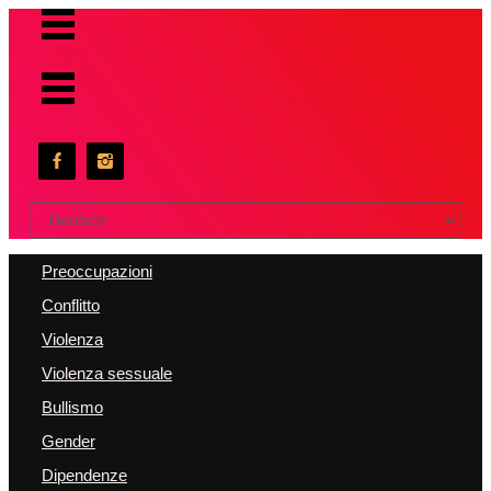
Scegli
una
lingua
Preoccupazioni
Conflitto
Violenza
Violenza sessuale
Bullismo
Gender
Dipendenze