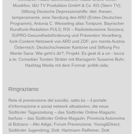
Musikfox; I&U TV Produktion GmbH & Co. KG (Stern TV);
Stiftung Deutsche Depressionshilfe; titel, thesen,
temperamente, eine Sendung des ARD (Erstes Deutsches
Programm); Antonia C. Wesseling alias Tonipure; Bayrischer
Rundfunk-Redaktion PULS; RSI – Radiotelevisione Svizzera;
SUPRO-Gesundheitsförderung und Prävention Vorarlberg;
funk-
Content-Netzwerk von ARD und ZDF; pro mente Austria
Österreich; Deutschschweizer Kantone und Stiftung Pro
Mente Sana: Wie geht’s dir?;
Projekt: Es geat di a un - tocca
a te; Comedian Torsten Sträter mit Managerin Susanne Buhr;
Hashtag Media
mit dem Format:
politik:oida;
Ringraziamo
Rete di prevenzione del suicidio, salto.bz – il portale
d’informazione e social network altoatesino; die neue
Südtiroler Tageszeitung – das Südtiroler Online-Magazin;
barfuss – das Südtiroler Online-Magazin; Provincia Autonoma
di Bolzano – Alto Adige; Forum Prevenzione; Young&Direct;
Südtiroler Jugendring; Dott. Hartmann Raffeiner; Dott.