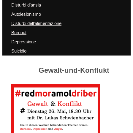
Disturbi d’ansia
Autolesionismo
Disturbi dell’alimentazione
Burnout
Depressione
Suicidio
Gewalt-und-Konflukt