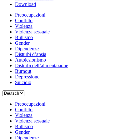
Download
Preoccupazioni
Conflitto
Violenza
Violenza sessuale
Bullismo
Gender
Dipendenze
Disturbi d’ansia
Autolesionismo
Disturbi dell’alimentazione
Burnout
Depressione
Suicidio
Scegli
una
lingua
Preoccupazioni
Conflitto
Violenza
Violenza sessuale
Bullismo
Gender
Dipendenze