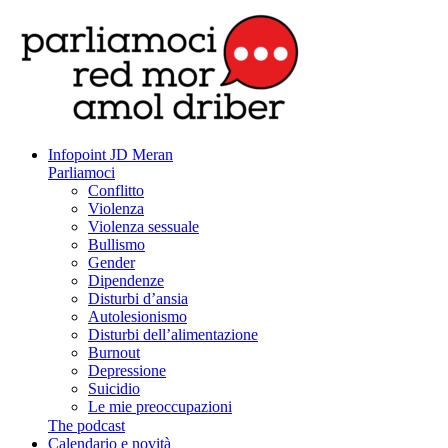
Infopoint JD Meran
Parliamoci
Conflitto
Violenza
Violenza sessuale
Bullismo
Gender
Dipendenze
Disturbi d’ansia
Autolesionismo
Disturbi dell’alimentazione
Burnout
Depressione
Suicidio
Le mie preoccupazioni
The podcast
Calendario e novità