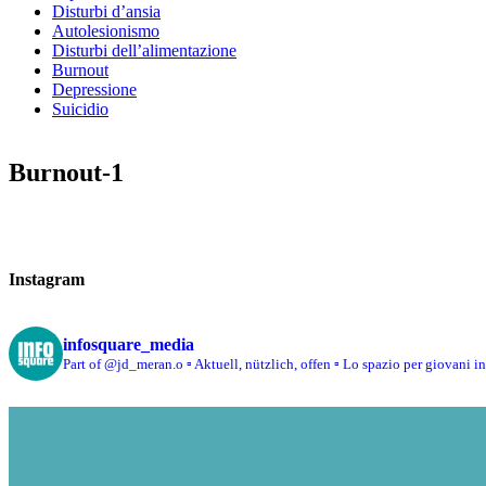
Disturbi d’ansia
Autolesionismo
Disturbi dell’alimentazione
Burnout
Depressione
Suicidio
Burnout-1
Instagram
infosquare_media
Part of @jd_meran.o
▫️ Aktuell, nützlich, offen
▫️ Lo spazio per giovani i