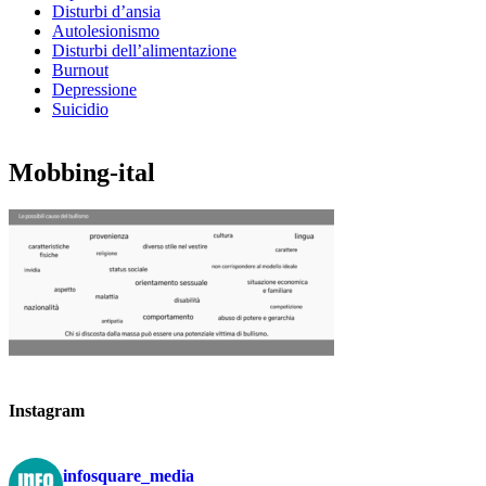
Disturbi d’ansia
Autolesionismo
Disturbi dell’alimentazione
Burnout
Depressione
Suicidio
Mobbing-ital
Instagram
infosquare_media