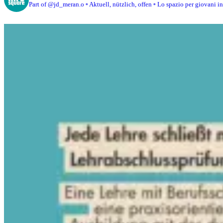
Part of @jd_meran.o
▫️ Aktuell, nützlich, offen
▫️ Lo spazio per giovani i