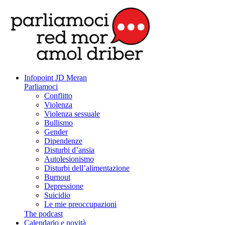
Infopoint JD Meran
Parliamoci
Conflitto
Violenza
Violenza sessuale
Bullismo
Gender
Dipendenze
Disturbi d’ansia
Autolesionismo
Disturbi dell’alimentazione
Burnout
Depressione
Suicidio
Le mie preoccupazioni
The podcast
Calendario e novità