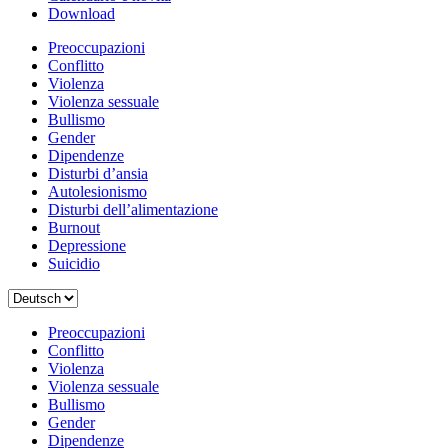
Download
Preoccupazioni
Conflitto
Violenza
Violenza sessuale
Bullismo
Gender
Dipendenze
Disturbi d’ansia
Autolesionismo
Disturbi dell’alimentazione
Burnout
Depressione
Suicidio
Scegli
una
lingua
Preoccupazioni
Conflitto
Violenza
Violenza sessuale
Bullismo
Gender
Dipendenze