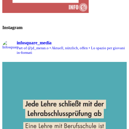
Instagram
infosquare_media
Part of @jd_meran.o
▫️ Aktuell, nützlich, offen
▫️ Lo spazio per giovani
in-formati