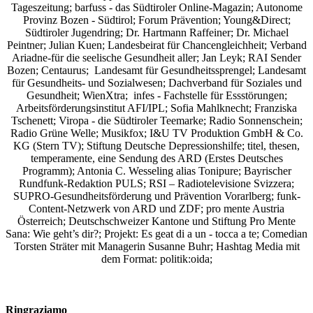
Tageszeitung; barfuss - das Südtiroler Online-Magazin; Autonome
Provinz Bozen - Südtirol; Forum Prävention; Young&Direct;
Südtiroler Jugendring; Dr. Hartmann Raffeiner; Dr. Michael
Peintner; Julian Kuen; Landesbeirat für Chancengleichheit; Verband
Ariadne-für die seelische Gesundheit aller; Jan Leyk; RAI Sender
Bozen; Centaurus; Landesamt für Gesundheitssprengel; Landesamt
für Gesundheits- und Sozialwesen; Dachverband für Soziales und
Gesundheit; WienXtra; infes - Fachstelle für Essstörungen;
Arbeitsförderungsinstitut AFI/IPL; Sofia Mahlknecht; Franziska
Tschenett; Viropa - die Südtiroler Teemarke; Radio Sonnenschein;
Radio Grüne Welle; Musikfox; I&U TV Produktion GmbH & Co.
KG (Stern TV); Stiftung Deutsche Depressionshilfe; titel, thesen,
temperamente, eine Sendung des ARD (Erstes Deutsches
Programm); Antonia C. Wesseling alias Tonipure; Bayrischer
Rundfunk-Redaktion PULS; RSI – Radiotelevisione Svizzera;
SUPRO-Gesundheitsförderung und Prävention Vorarlberg; funk-
Content-Netzwerk von ARD und ZDF; pro mente Austria
Österreich; Deutschschweizer Kantone und Stiftung Pro Mente
Sana: Wie geht’s dir?;
Projekt: Es geat di a un - tocca a te; Comedian
Torsten Sträter mit Managerin Susanne Buhr;
Hashtag Media
mit
dem Format:
politik:oida;
Ringraziamo