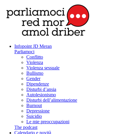
Infopoint JD Meran
Parliamoci
Conflitto
Violenza
Violenza sessuale
Bullismo
Gender
Dipendenze
Disturbi d’ansia
Autolesionismo
Disturbi dell’alimentazione
Burnout
Depressione
Suicidio
Le mie preoccupazioni
The podcast
Calendario e novità