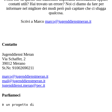
contatti utili? Hai trovato un errore? Noi ci diamo da fare per
informare nel migliore dei modi però può capitare che ci sfugga
qualcosa.
Scrivi a Marco
marco@jugenddienstmeran.it
Contatto
Jugenddienst Meran
Via Schaffer, 2
39012 Merano
St.Nr. 91002690211
marco@jugenddienstmeran.it
mail@jugenddienstmeran.it
jugenddienst.meran@pec.it
Parliamoci
è un progetto di