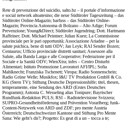
Rete di prevenzione del suicidio, salto.bz – il portale d’informazione
e social network altoatesino; die neue Südtiroler Tageszeitung – das
Südtiroler Online-Magazin; barfuss – das Südtiroler Online-
Magazin; Provincia Autonoma di Bolzano – Alto Adige; Forum
Prevenzione; Young&Direct; Südtiroler Jugendring; Dott. Hartmann
Raffeiner; Dott. Michael Peintner; Julian Kuen; La Commissione
provinciale per le pari opportunità; Associazione Ariadne – per la
salute psichica, bene di tutti ODV; Jan Leyk; RAI Sender Bozen;
Centaurus; Ufficio provinciale distretti sanitari; Assessore alla
Salute, alla Banda Larga e alle Cooperative; Federazione per il
Sociale e la Sanità ODV; WienXtra; infes – Centro Disturbi
Alimentari; Istituto Promozione Lavoratori AFI/IPL; Sofia
Mahlknecht; Franziska Tschenett; Viropa; Radio Sonnenschein;
Radio Grüne Welle; Musikfox; I&U TV Produktion GmbH & Co.
KG (Stern TV); Stiftung Deutsche Depressionshilfe; titel, thesen,
temperamente, eine Sendung des ARD (Erstes Deutsches
Programm); Antonia C. Wesseling alias Tonipure; Bayrischer
Rundfunk-Redaktion PULS; RSI – Radiotelevisione Svizzera;
SUPRO-Gesundheitsförderung und Prävention Vorarlberg; funk-
Content-Netzwerk von ARD und ZDF; pro mente Austria
Österreich; Deutschschweizer Kantone und Stiftung Pro Mente
Sana: Wie geht’s dir?; Progetto: Es geat di a un – tocca a te;