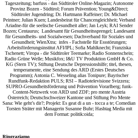
Tageszeitung; barfuss - das Südtiroler Online-Magazin; Autonome
Provinz Bozen - Südtirol; Forum Prävention; Young&Direct;
Südtiroler Jugendring; Dr. Hartmann Raffeiner; Dr. Michael
Peintner; Julian Kuen; Landesbeirat für Chancengleichheit; Verband
Ariadne-für die seelische Gesundheit aller; Jan Leyk; RAI Sender
Bozen; Centaurus; Landesamt für Gesundheitssprengel; Landesamt
für Gesundheits- und Sozialwesen; Dachverband für Soziales und
Gesundheit; WienXtra; infes - Fachstelle für Essstörungen;
Arbeitsförderungsinstitut AFI/IPL; Sofia Mahlknecht; Franziska
Tschenett; Viropa - die Südtiroler Teemarke; Radio Sonnenschein;
Radio Grüne Welle; Musikfox; I&U TV Produktion GmbH & Co.
KG (Stern TV); Stiftung Deutsche Depressionshilfe; titel, thesen,
temperamente, eine Sendung des ARD (Erstes Deutsches
Programm); Antonia C. Wesseling alias Tonipure; Bayrischer
Rundfunk-Redaktion PULS; RSI – Radiotelevisione Svizzera;
SUPRO-Gesundheitsförderung und Prävention Vorarlberg; funk-
Content-Netzwerk von ARD und ZDF; pro mente Austria
Österreich; Deutschschweizer Kantone und Stiftung Pro Mente
Sana: Wie geht’s dir?;
Projekt: Es geat di a un - tocca a te; Comedian
Torsten Sträter mit Managerin Susanne Buhr;
Hashtag Media
mit
dem Format:
politik:oida;
Ringraziamo