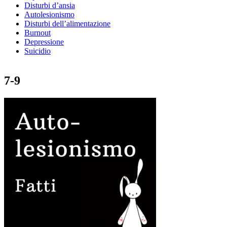
Disturbi d’ansia
Autolesionismo
Disturbi dell’alimentazione
Burnout
Depressione
Suicidio
7-9