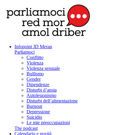
Infopoint JD Meran
Parliamoci
Conflitto
Violenza
Violenza sessuale
Bullismo
Gender
Dipendenze
Disturbi d’ansia
Autolesionismo
Disturbi dell’alimentazione
Burnout
Depressione
Suicidio
Le mie preoccupazioni
The podcast
Calendario e novità