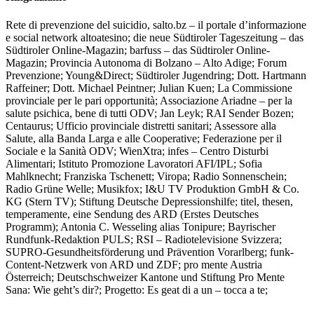
Rete di prevenzione del suicidio, salto.bz – il portale d’informazione
e social network altoatesino; die neue Südtiroler Tageszeitung – das
Südtiroler Online-Magazin; barfuss – das Südtiroler Online-
Magazin; Provincia Autonoma di Bolzano – Alto Adige; Forum
Prevenzione; Young&Direct; Südtiroler Jugendring; Dott. Hartmann
Raffeiner; Dott. Michael Peintner; Julian Kuen; La Commissione
provinciale per le pari opportunità; Associazione Ariadne – per la
salute psichica, bene di tutti ODV; Jan Leyk; RAI Sender Bozen;
Centaurus; Ufficio provinciale distretti sanitari; Assessore alla
Salute, alla Banda Larga e alle Cooperative; Federazione per il
Sociale e la Sanità ODV; WienXtra; infes – Centro Disturbi
Alimentari; Istituto Promozione Lavoratori AFI/IPL; Sofia
Mahlknecht; Franziska Tschenett; Viropa; Radio Sonnenschein;
Radio Grüne Welle; Musikfox; I&U TV Produktion GmbH & Co.
KG (Stern TV); Stiftung Deutsche Depressionshilfe; titel, thesen,
temperamente, eine Sendung des ARD (Erstes Deutsches
Programm); Antonia C. Wesseling alias Tonipure; Bayrischer
Rundfunk-Redaktion PULS; RSI – Radiotelevisione Svizzera;
SUPRO-Gesundheitsförderung und Prävention Vorarlberg; funk-
Content-Netzwerk von ARD und ZDF; pro mente Austria
Österreich; Deutschschweizer Kantone und Stiftung Pro Mente
Sana: Wie geht’s dir?; Progetto: Es geat di a un – tocca a te;