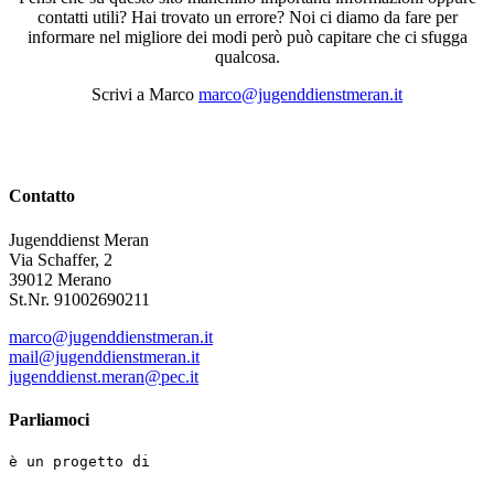
contatti utili? Hai trovato un errore? Noi ci diamo da fare per
informare nel migliore dei modi però può capitare che ci sfugga
qualcosa.
Scrivi a Marco
marco@jugenddienstmeran.it
Contatto
Jugenddienst Meran
Via Schaffer, 2
39012 Merano
St.Nr. 91002690211
marco@jugenddienstmeran.it
mail@jugenddienstmeran.it
jugenddienst.meran@pec.it
Parliamoci
è un progetto di